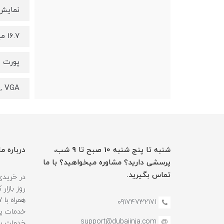
نمایش
16.7 میلیون
پورت 
0, VGA
شنبه تا پنج شنبه 10 صبح تا 9 شب،
درباره ما
پرسشی دارید؟ مشاوره میخواهید؟ با ما
تماس بگیرید.
در خریدی
روز بازا
09174732171
خدمات پس
support@dubaiinja.com
خدمات به