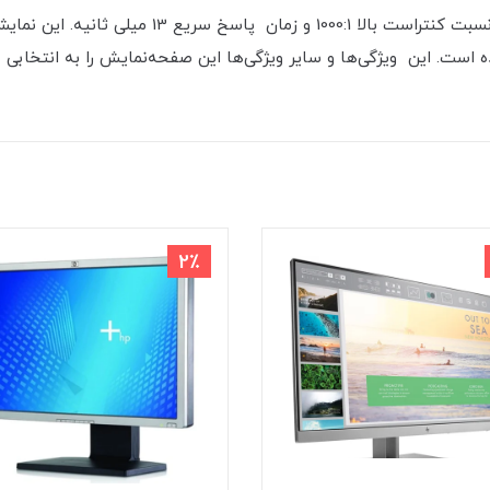
مانیتور دست دوم HP مدل LP2465 با وضوح 1200 x، نس
 است. این ویژگی‌ها و سایر ویژگی‌ها این صفحه‌نمایش را به انتخابی ع
2٪