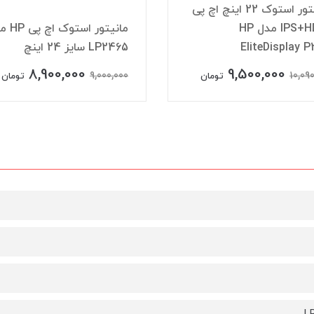
مانیتور استوک 22 اینچ اچ پی
IPS+HDMI مدل HP
مانیتور استو
EliteDisplay 
LP2465 سایز 24 اینچ
8,900,000
9,500,000
9,000,000
10,09
تومان
تومان