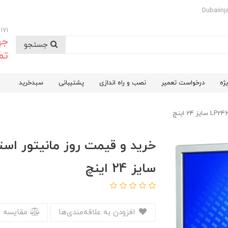
09174732171
جه
جستجو
تم
ژه
درخواست تعمیر
نصب و راه اندازی
پشتیبانی
سبدخرید
سایز 24 اینچ
افزودن به علاقه‌مندی‌ها
مقایسه 