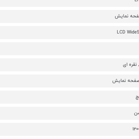
L
فحه نمایش
LCD WideS
نقره ای
صفحه نمایش
شن