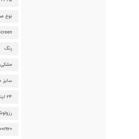
P2465
نوع ص
creen
رنگ
مشکی, 
سایز 
24 اینچ
رزولو
1920×1200