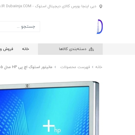
دبی اینجا بورس کالای دیجیتال استوک - Dubaiinja.IR Dubaiinja.COM
دسته‌بندی کالاها
خانه
فروش وی
خانه
فهرست محصولات
مانیتور استوک اچ پی HP مدل LP2465 سایز 24 اینچ