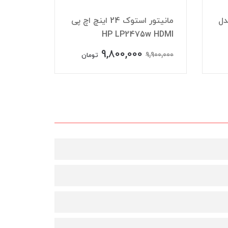
ک اچ پی HP مدل
مانیتور استوک 24 اینچ اچ پی
HP LP2475w HDMI
LA2405 سایز ۲4 اینچ D
9,800,000
,950,000
9,900,000
تومان