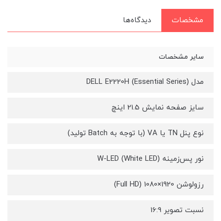
مشخصات
دیدگاه‌ها
سایر مشخصات
مدل DELL E2220H (Essential Series)
سایز صفحه نمایش 21.5 اینچ
نوع پنل TN یا VA (با توجه به Batch تولید)
نور پس‌زمینه W-LED (White LED)
رزولوشن 1920×1080 (Full HD)
نسبت تصویر 16:9