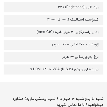
روشنایی (Brightness) 250
کنتراست استاتیک 1000:1 تا 3000:1
زمان پاسخ‌گویی 5 میلی‌ثانیه (5ms GtG)
زاویه دید 170 افقی – 160 عمودی
نرخ به‌روزرسانی 60 هرتز
پورت‌های ورودی 1x HDMI 1.4, 1x VGA (D-Sub)
شنبه تا پنج شنبه 10 صبح تا 9 شب، پرسشی دارید؟ مشاوره
میخواهید؟ با ما تماس بگیرید.