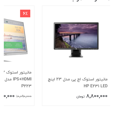
2٪
6٪
مانیتور استوک 22 اینچ اچ پی
IPS+HDMI مدل HP EliteDisplay
P223
LP2465 سایز 24 اینچ
900,000
9,500,000
9,000,000
10,090,000
تومان