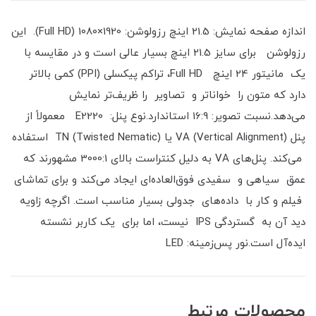
اندازه صفحه نمایش: 21.5 اینچ رزولوشن: 1920×1080 (Full HD). این
رزولوشن برای سایز 21.5 اینچ بسیار عالی است و در مقایسه با
یک مانیتور 24 اینچ Full HD، تراکم پیکسلی (PPI) کمی بالاتر
دارد که متون را خواناتر و تصاویر را ظریف‌تر نمایش
می‌دهد.نسبت تصویر: 16:9 استاندارد.نوع پنل: E2220 معمولاً از
پنل VA (Vertical Alignment) یا TN (Twisted Nematic) استفاده
می‌کند. پنل‌های VA به دلیل کنتراست بالای 3000:1 مشهورند که
عمق سیاهی و سفیدی فوق‌العاده‌ای ایجاد می‌کند و برای تماشای
فیلم و کار با داده‌های جدولی بسیار مناسب است. اگرچه زاویه
دید آن به گستردگی IPS نیست، اما برای یک کاربر نشسته
ایده‌آل است.نور پس‌زمینه: LED
محصولات مرتبط