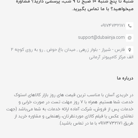
شنبه تا پنج شنبه 10 صبح تا 9 شب، پرسشی دارید؟ مشاوره
میخواهید؟ با ما تماس بگیرید.
09174732171
support@dubaiinja.com
فارس - شیراز - بلوار زرهی , میدان باغ حوض , رو به روی کوچه 2
الف مرکز کامپیوتر آرمانی
درباره ما
در خریدی آسان با مناسب ترین قیمت های روز بازار کالاهای استوک
خدمت شما هستیم. همراه با 7 روز مهلت تست در صورت خرابی و
خدمات پس از فروش، شرکت آماده ارائه خدمات به شما می‌باشد (جهت
تماشای عکس یا فیلم کالای موردنظرتان، راهنمایی و مشاوره خرید از
طریق 09174732171 با ما در تماس باشید).