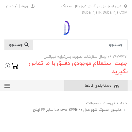
دبی اینجا بورس کالای دیجیتال استوک -
ورود
|
ثبت‌نام
Dubaiinja.IR Dubaiinja.COM
جستجو
09174732171 ارسال سفارشات بصورت پس‌کرایه تیپاکس
جهت استعلام موجودی دقیق با ما تماس
0
بگیرید.
دسته‌بندی کالاها
خانه
فهرست محصولات
مانیتور استوک لنوو مدل Lenovo S22E-20 سایز 22 اینچ