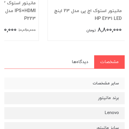
م
مانیتور استوک اچ پی مدل 23 اینچ
HDMI
P223
HP E231 LED
500,000
8,800,000
10,090,000
تومان
مشخصات
دیدگاه‌ها
سایر مشخصات
برند مانیتور
Lenovo
سایز مانیتور