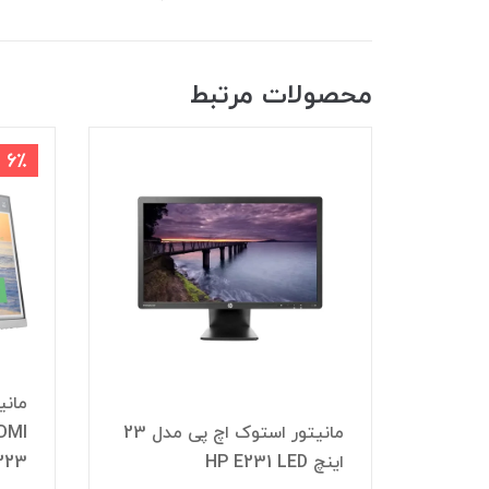
محصولات مرتبط
6٪
 ۲۲ اینچ اچ پی
مانیتور استوک اچ پی مدل 23
اینچ HP E231 LED
P223