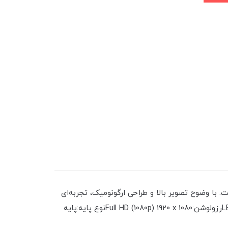
ک 22 اینچ HP مدل V221 انتخابی هوشمندانه برای شماست. با وضوح تصویر بالا و طراحی ارگونومیک، تجربه‌ای
بی‌نظیر از کار و سرگرمی را به شما هدیه می‌دهد. این فرصت ویژه را از دست ندهید و همین حالا اقدام کنید! نور پس‌زمینه:LEDرزولوشن:Full HD (1080p) 1920 x 1080نوع پایه:پایه