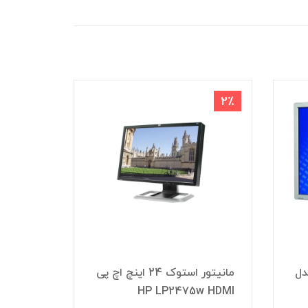
1٪
2٪
ک اچ پی HP مدل
مانیتور استوک 24 اینچ اچ پی
HP LP2475w HDMI
LA2405 سایز ۲4 اینچ D