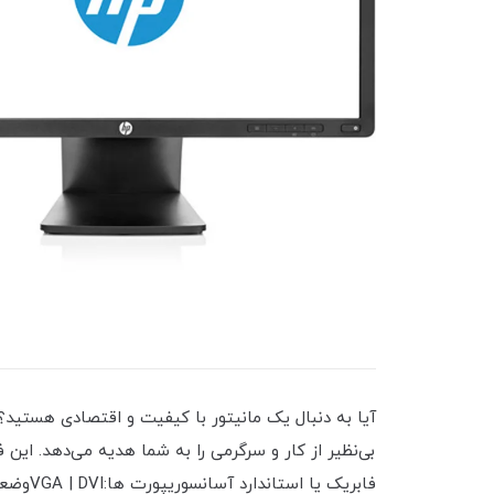
فابریک یا استاندارد آسانسوریپورت ها:VGA | DVIوضعیت کالا:استوک