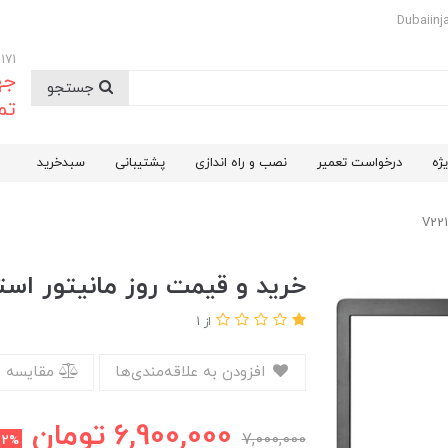
09174732171
جه
جستجو
تم
ژه
درخواست تعمیر
نصب و راه اندازی
پشتیبانی
سبدخرید
خرید و قیمت روز مانیتور استوک 22 اینچ HP مد
از 1
افزودن به علاقه‌مندی‌ها
مقایسه 
6,900,000
تومان
7,000,000
2%
ت