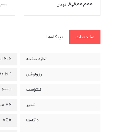
8,800,000
0,000
مان
تومان
مشخصات
دیدگاه‌ها
21.5 اینچ
اندازه صفحه
80 16:9
رزولوشن
1000:1
کنتراست
7.2 میلی ثانیه
تاخیر
VGA
درگاه‌ها