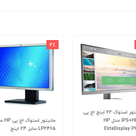
2٪
مانیتور استوک 22 اینچ اچ پی
IPS+HDMI مدل HP
مانیتور استو
EliteDisplay 
LP2465 سایز 24 اینچ