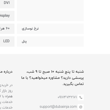
DVI
isplay
60 هرتز
نرخ نوسازی
LED
پنل
شنبه تا پنج شنبه 10 صبح تا 9 شب،
درباره ما
پرسشی دارید؟ مشاوره میخواهید؟ با ما
تماس بگیرید.
در خریدی
روز بازا
09174732171
خدمات پس
support@dubaiinja.com
خدمات به