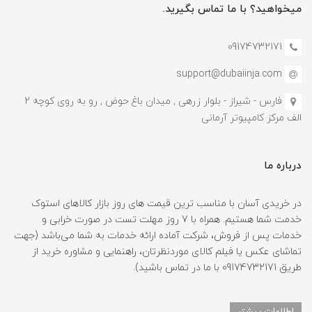
میخواهید؟ با ما تماس بگیرید.
09174732171
support@dubaiinja.com
فارس - شیراز - بلوار زرهی , میدان باغ حوض , رو به روی کوچه 2
الف مرکز کامپیوتر آرمانی
درباره ما
در خریدی آسان با مناسب ترین قیمت های روز بازار کالاهای استوک
خدمت شما هستیم. همراه با 7 روز مهلت تست در صورت خرابی و
خدمات پس از فروش، شرکت آماده ارائه خدمات به شما می‌باشد (جهت
تماشای عکس یا فیلم کالای موردنظرتان، راهنمایی و مشاوره خرید از
طریق 09174732171 با ما در تماس باشید).
اطلاعات بیشتر