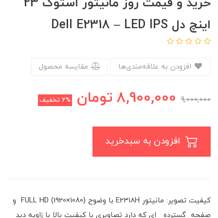
خرید و قیمت روز مانیتور استوک 23
اینچ دل Dell E2318 – LED IPS
افزودن به علاقه‌مندی‌ها
مقایسه محصول
8,900,000
تومان
9,000,000
2%
تخفیف
افزودن به سبدخرید
کیفیت تصویر: مانیتور E2318H با وضوح FULL HD (1920×1080) و
صفحه گسترده ای که دارد تصاویری با کیفیت بالا با زاویه دید