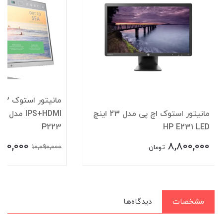
م
مانیتور استوک اچ پی مدل 23 اینچ
HDMI
P223
HP E231 LED
500,000
8,800,000
10,090,000
تومان
مشخصات
دیدگاه‌ها