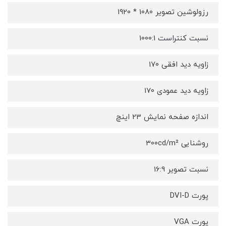
رزولوشین تصویر 1080 * 1920
نسبت کنتراست 1000:1
زاویه دید افقی 170
زاویه دید عمودی 170
اندازه صفحه نمایش 23 اینچ
روشنایی 300cd/m²
نسبت تصویر 16:9
پورت DVI-D
پورت VGA