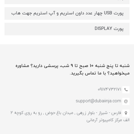
پورت USB چهار عدد داون استریم و آپ استریم جهت هاب
پورت DISPLAY
شنبه تا پنج شنبه 10 صبح تا 9 شب، پرسشی دارید؟ مشاوره
میخواهید؟ با ما تماس بگیرید.
09174732171
support@dubaiinja.com
فارس - شیراز - بلوار زرهی , میدان باغ حوض , رو به روی کوچه 2
الف مرکز کامپیوتر آرمانی