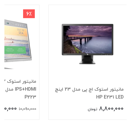
6٪
م
مانیتور استوک اچ پی مدل 23 اینچ
HDMI
P223
HP E231 LED
500,000
8,800,000
10,090,000
تومان