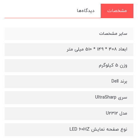
مشخصات
دیدگاه‌ها
سایر مشخصات
ابعاد 408 * 149 * 510 میلی متر
وزن 5 کیلوگرم
برند Dell
سری UltraSharp
مدل U2312
نوع صفحه نمایش LED 60HZ