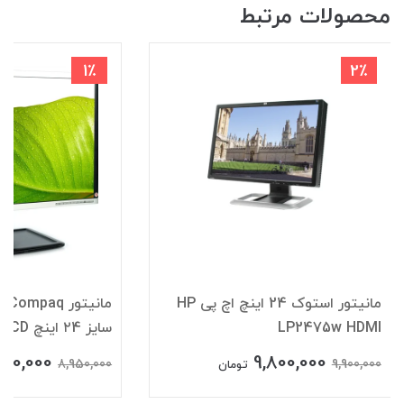
محصولات مرتبط
1٪
2٪
مانیتور استوک 24 اینچ اچ پی HP
LP2475w HDMI
سایز ۲4 اینچ LCD
900,000
9,800,000
8,950,000
9,900,000
تومان