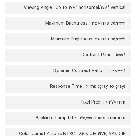
Viewing Angle : Up to 178° horizontal/178° vertical
Maximum Brightness : 350 nits cd/m^2
Minimum Brightness: 50 nits cd/m^2
Contrast Ratio : 1000:1
Dynamic Contrast Ratio : 2,000,000:1
Response Time : 6 ms (gray to gray)
Pixel Pitch : 0.270 mm
Backlight Lamp Life : 30,000 hours minimum
Color Gamut Area vs.NTSC : 84% CIE 1976, 72% CIE