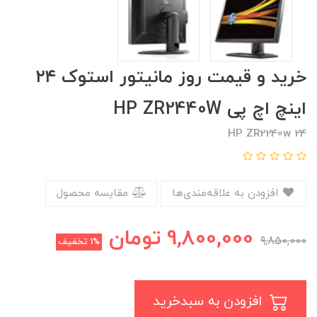
خرید و قیمت روز مانیتور استوک ۲۴
اینچ اچ پی HP ZR2440W
HP ZR2240w 24
افزودن به علاقه‌مندی‌ها
مقایسه محصول
9,800,000
تومان
9,850,000
1%
تخفیف
افزودن به سبدخرید