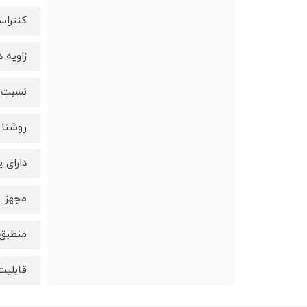
کنتراست د
زاویه دید /160
نسبت تص
روشنایی تصویر 
دارای
مجهز به ورود
منطبق با استا
قابلیت 