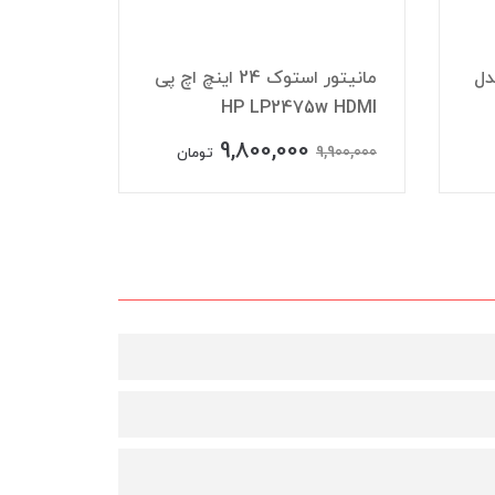
ک اچ پی HP مدل
مانیتور استوک 24 اینچ اچ پی
HP LP2475w HDMI
LA2405 سایز ۲4 اینچ D
9,800,000
,950,000
9,900,000
تومان