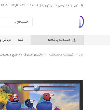
دبی اینجا بورس کالای دیجیتال استوک - Dubaiinja.IR Dubaiinja.COM
دسته‌بندی کالاها
خانه
فروش وی
خانه
فهرست محصولات
مانیتور استوک 27 اینچ ویوسونیک Viewsonic VG2732m-LED