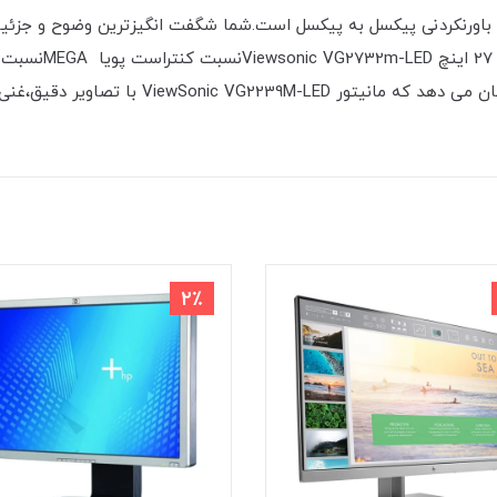
زولوشن (Full HD) 1920×1080 برای عملکرد باورنکردنی پیکسل به پیکسل است.شما شگفت انگیزتری
ترین و روشن ترین رنگها را بهتر تعریف می کند 
2٪