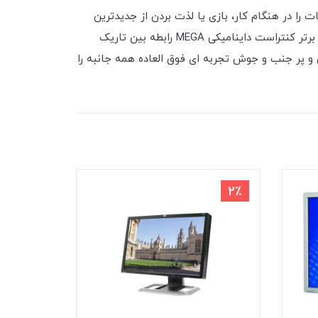
ن وضوح و جزئیات را در هنگام کار، بازی یا لذت بردن از جدیدترین
سرگرمی های چند رسانه ای تجربه خواهید کرد.مانیتور 27 اینچ Viewsonic VG2732m-LEDنسبت کنتراست پویا MEGAنسبت برتر کنتراست داینامیکی MEGA رابطه بین تاریک
واطمینان می دهد که مانیتور ViewSonic VG2239M-LED با تصاویر دقیق،غنی و پر جنب و جوش تجربه ای فوق العاده همه جانبه را
1٪
2٪