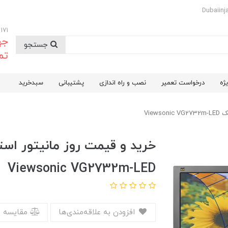
09174732171
جه
جستجو
تم
ژه
درخواست تعمیر
نصب و راه اندازی
پشتیبانی
سبدخرید
Viewsonic VG2732m-LED
افزودن به علاقه‌مندی‌ها
مقایسه 