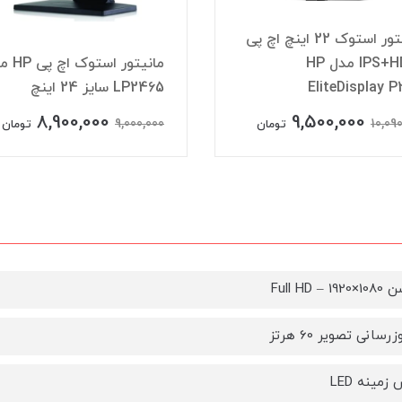
مانیتور استوک 22 اینچ اچ پی
IPS+HDMI مدل HP
مانیتور استو
EliteDisplay 
LP2465 سایز 24 اینچ
8,900,000
9,500,000
9,000,000
10,09
تومان
تومان
– Full HD
رسانی تصویر 60 هرتز
زمینه LED