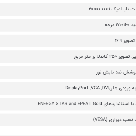
اینامیک 20.000.000:1
170 درجه
ویر 16:9
250 کاندلا بر متر مربع
 پوشش ضد تابش نور
ی هایDisplayPort ,VGA ,DVI
نداردهای ENERGY STAR and EPEAT Gold
نصب دیواری (VESA)