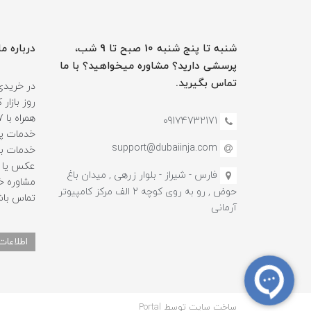
شنبه تا پنج شنبه 10 صبح تا 9 شب،
درباره ما
پرسشی دارید؟ مشاوره میخواهید؟ با ما
تماس بگیرید.
در خریدی
روز بازا
09174732171
خدمات پس
support@dubaiinja.com
خدمات به
عکس یا فی
فارس - شیراز - بلوار زرهی , میدان باغ
حوض , رو به روی کوچه 2 الف مرکز کامپیوتر
تماس باش
آرمانی
اطلاعات
ساخت سایت توسط
Portal