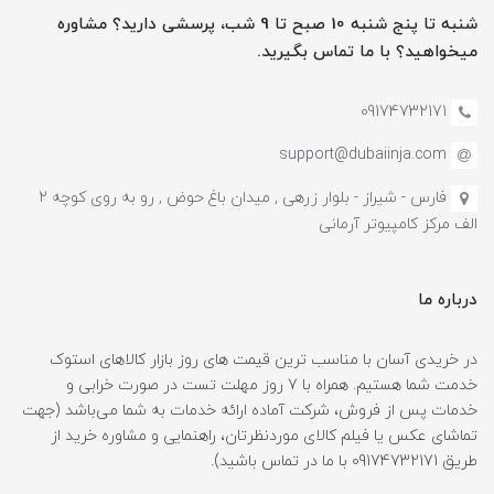
شنبه تا پنج شنبه 10 صبح تا 9 شب، پرسشی دارید؟ مشاوره
میخواهید؟ با ما تماس بگیرید.
09174732171
support@dubaiinja.com
فارس - شیراز - بلوار زرهی , میدان باغ حوض , رو به روی کوچه 2
الف مرکز کامپیوتر آرمانی
درباره ما
در خریدی آسان با مناسب ترین قیمت های روز بازار کالاهای استوک
خدمت شما هستیم. همراه با 7 روز مهلت تست در صورت خرابی و
خدمات پس از فروش، شرکت آماده ارائه خدمات به شما می‌باشد (جهت
تماشای عکس یا فیلم کالای موردنظرتان، راهنمایی و مشاوره خرید از
طریق 09174732171 با ما در تماس باشید).