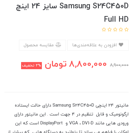
Samsung S24C450D سایز 24 اینچ
Full HD
افزودن به علاقه‌مندی‌ها
مقایسه محصول
8,800,000
تومان
8,900,000
2%
تخفیف
مانیتور 24 اینچی Samsung S24C450D دارای حالت ایستاده
ارگونومیک و قابل تنظیم در 4 جهت است . این مانیتور دارای
ورودی هایی مانند VGA ، DVI-D و DisplayPort است که این
امکان را فراهم می سازد تا بتوانید به دستگاه هایی که بیشتر از