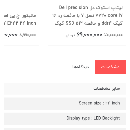
لپتاپ استوک دل Dell precision
7720 core i7 نسل 7 با حافظه رم 16
گیگ ddr4 و حافظه SSD 512 گیگ
AY E242 24 Inch
900,000
69,000,000
8,990,000
70,000,000
تومان
مشخصات
دیدگاه‌ها
سایر مشخصات
Screen size : 24 inch
Display type : LED Backlight