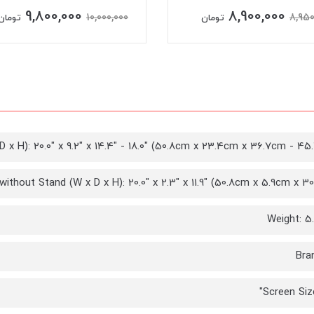
9,800,000
8,900,000
10,000,000
8,950
تومان
تومان
 x H): 20.0" x 9.2" x 14.4" - 18.0" (50.8cm x 23.4cm x 36.7cm - 45
ithout Stand (W x D x H): 20.0" x 2.3" x 11.9" (50.8cm x 5.9cm x 3
Weight: 5
Bra
Screen Size