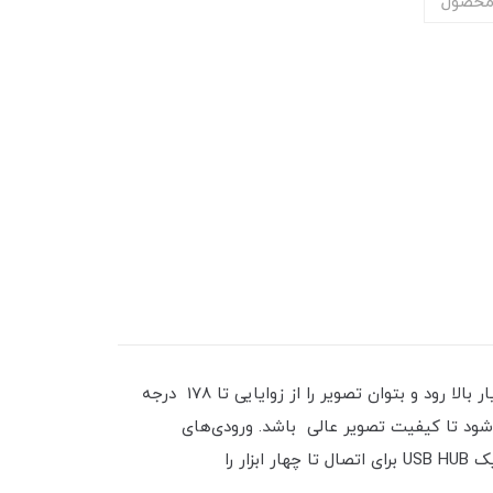
محصول
این مانیتورال ای دی IPS طراحی جدیدی دارد. نسبت طول به عرض آن 9: 16 است. فناوری IPS باعث می‌شود تا دقت تصویر بسیار بالا رود و بتوان تصویر را از زوایایی تا 178 درجه
 کنتراست دینامیک آن 2M:1 است. زمان پاسخگویی 6 میلی‌ثانیه باعث می‌شود تا کیفیت تصویر عالی باشد. ورودی‌های
DisplayPort، DVI، و HDMI امکان اتصال انواع وسایل به مانیتور را می‌دهند. مانیتور جزیی از قطعات کامپیوتر است که دارای یک USB HUB برای اتصال تا چهار ابزار را