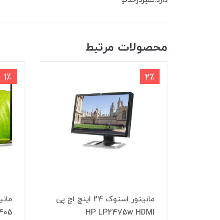
دارد.تمیزدرحدنو
محصولات مرتبط
1٪
2٪
مانیتور استوک اچ پی HP مدل
مانیتور استوک 24 اینچ اچ پی
HP LP2475w HDMI
LA2405 سای