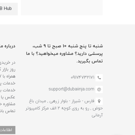
SB Hub
شنبه تا پنج شنبه 10 صبح تا 9 شب،
درباره ما
پرسشی دارید؟ مشاوره میخواهید؟ با ما
تماس بگیرید.
در خریدی
روز بازا
09174732171
خدمات پس
support@dubaiinja.com
خدمات به
عکس یا فی
فارس - شیراز - بلوار زرهی , میدان باغ
حوض , رو به روی کوچه 2 الف مرکز کامپیوتر
تماس باش
آرمانی
اطلاعات