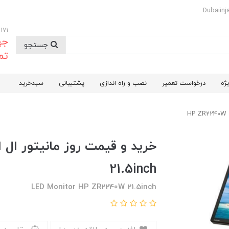
09174732171
جه
جستجو
تم
ژه
درخواست تعمیر
نصب و راه اندازی
پشتیبانی
سبدخرید
21.5inch
LED Monitor HP ZR2240W 21.5inch