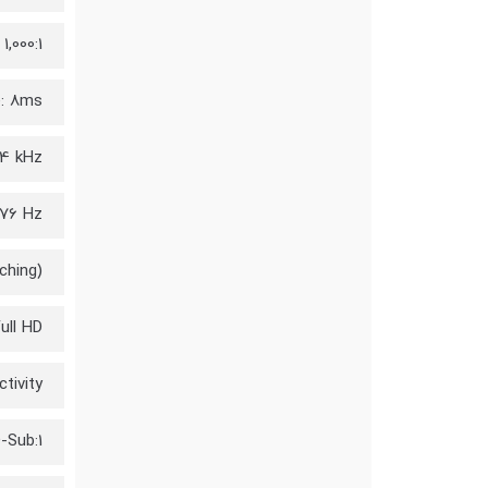
1,000:1
: 8ms
94 kHz
 76 Hz
ching)
ull HD
tivity:
-Sub:1