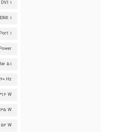
DVI: 1
DMI: 1
Port: 1
Power:
ar 5.1
 60 Hz
31.6 W
: 35 W
 52 W