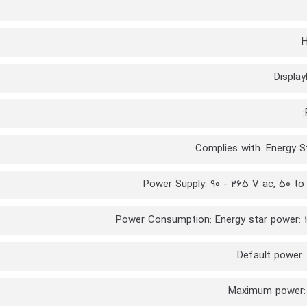
H
Display
Complies with: Energy St
Power Supply: 90 - 265 V ac, 50 to
Power Consumption: Energy star power: 
Default power
Maximum power: