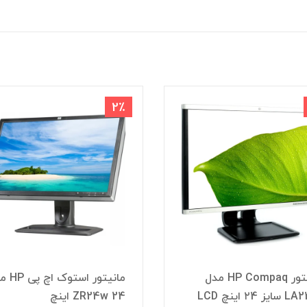
2٪
مانیتور HP Compaq مدل
مانیتور استو
ز ۲4 اینچ LCD
ZR24w 24 اینچ