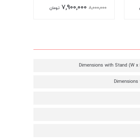
7,900,000
1,000,000
8,000,000
تومان
Dimensions with Stand (W x D
Dimensions w