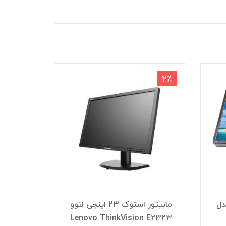
1٪
2٪
ک اچ پی HP مدل
مانیتور استوک 23 اینچی لنوو
4i Hdmi
Lenovo ThinkVision E2323