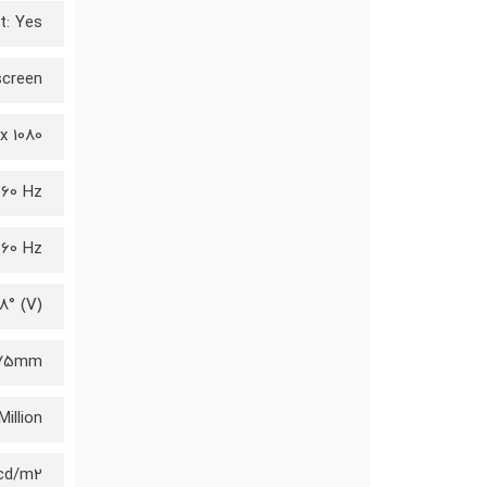
t: Yes
screen
x 1080
 60 Hz
 60 Hz
8° (V)
2475mm
Million
 cd/m2