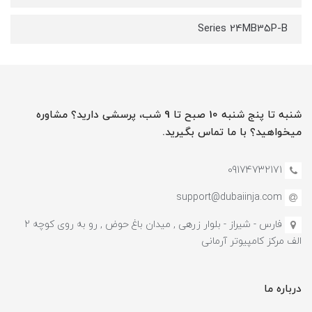
Series 24MB35P-B
شنبه تا پنج شنبه 10 صبح تا 9 شب، پرسشی دارید؟ مشاوره
میخواهید؟ با ما تماس بگیرید.
09174732171
support@dubaiinja.com
فارس - شیراز - بلوار زرهی , میدان باغ حوض , رو به روی کوچه 2
الف مرکز کامپیوتر آرمانی
درباره ما