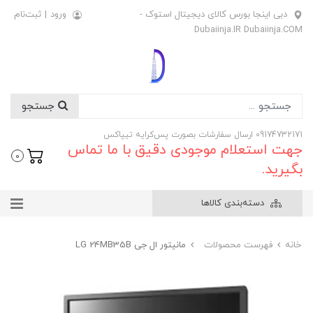
دبی اینجا بورس کالای دیجیتال استوک -
ورود
|
ثبت‌نام
Dubaiinja.IR Dubaiinja.COM
جستجو
09174732171 ارسال سفارشات بصورت پس‌کرایه تیپاکس
جهت استعلام موجودی دقیق با ما تماس
0
بگیرید.
دسته‌بندی کالاها
خانه
فهرست محصولات
مانیتور ال جی LG 24MB35B