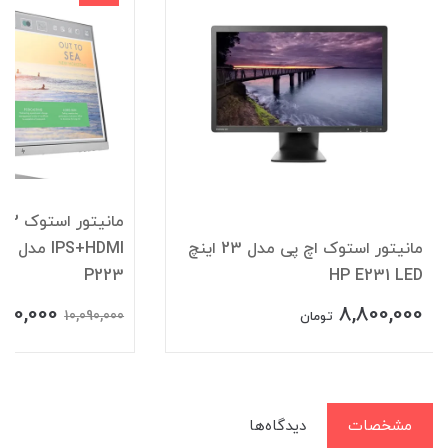
م
مانیتور استوک اچ پی مدل 23 اینچ
HDMI
P223
HP E231 LED
500,000
8,800,000
10,090,000
تومان
مشخصات
دیدگاه‌ها