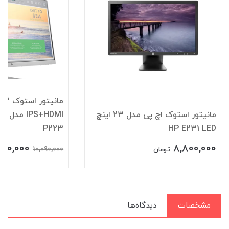
م
مانیتور استوک اچ پی مدل 23 اینچ
HDMI
P223
HP E231 LED
500,000
8,800,000
10,090,000
تومان
مشخصات
دیدگاه‌ها