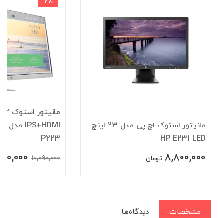
6٪
م
مانیتور استوک اچ پی مدل 23 اینچ
HDMI
P223
HP E231 LED
500,000
8,800,000
10,090,000
تومان
مشخصات
دیدگاه‌ها