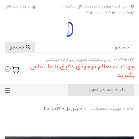
دبی اینجا بورس کالای دیجیتال استوک -
ورود
|
ثبت‌نام
Dubaiinja.IR Dubaiinja.COM
جستجو
09174732171 ارسال سفارشات بصورت پس‌کرایه تیپاکس
جهت استعلام موجودی دقیق با ما تماس
0
بگیرید.
دسته‌بندی کالاها
خانه
فهرست محصولات
مانیتور دل Dell U2211H