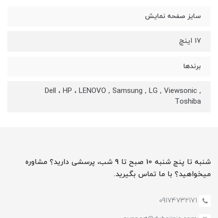
سایز صفحه نمایش
17 اینچ
برندها
Dell ، HP ، LENOVO , Samsung , LG , Viewsonic ,
Toshiba
شنبه تا پنج شنبه 10 صبح تا 9 شب، پرسشی دارید؟ مشاوره
میخواهید؟ با ما تماس بگیرید.
09174732171