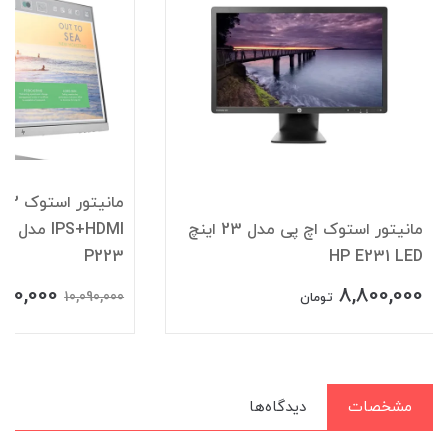
م
مانیتور استوک اچ پی مدل 23 اینچ
HDMI
P223
HP E231 LED
500,000
8,800,000
10,090,000
تومان
مشخصات
دیدگاه‌ها