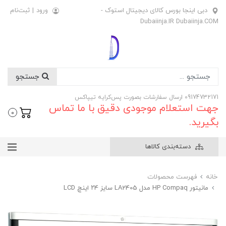
دبی اینجا بورس کالای دیجیتال استوک -
ورود
|
ثبت‌نام
Dubaiinja.IR Dubaiinja.COM
جستجو
09174732171 ارسال سفارشات بصورت پس‌کرایه تیپاکس
جهت استعلام موجودی دقیق با ما تماس
0
بگیرید.
دسته‌بندی کالاها
خانه
فهرست محصولات
مانیتور HP Compaq مدل LA2405 سایز ۲4 اینچ LCD