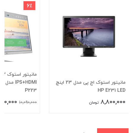
6٪
م
مانیتور استوک اچ پی مدل 23 اینچ
HDMI
P223
HP E231 LED
500,000
8,800,000
10,090,000
تومان