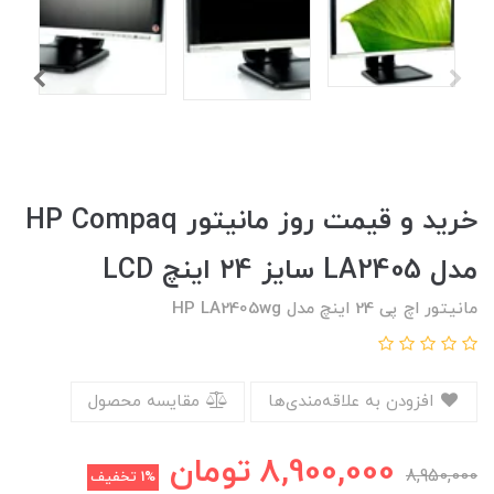
خرید و قیمت روز مانیتور HP Compaq
مدل LA2405 سایز ۲4 اینچ LCD
مانیتور اچ پی 24 اینچ مدل HP LA2405wg
افزودن به علاقه‌مندی‌ها
مقایسه محصول
8,900,000
تومان
8,950,000
1%
تخفیف