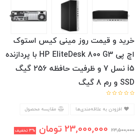
خرید و قیمت روز مینی کیس استوک
اچ پی HP EliteDesk 800 G3 با پردازنده
i5 نسل 7 و ظرفیت حافظه 256 گیگ
SSD و رم 8 گیگ
افزودن به علاقه‌مندی‌ها
مقایسه محصول
23,000,000
تومان
23,500,000
3%
تخفیف