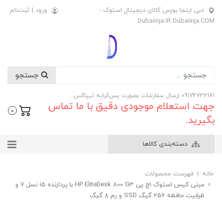
دبی اینجا بورس کالای دیجیتال استوک -
ورود
|
ثبت‌نام
Dubaiinja.IR Dubaiinja.COM
جستجو
09174732171 ارسال سفارشات بصورت پس‌کرایه تیپاکس
جهت استعلام موجودی دقیق با ما تماس
0
بگیرید.
دسته‌بندی کالاها
خانه
فهرست محصولات
مینی کیس استوک اچ پی HP EliteDesk 800 G3 با پردازنده i5 نسل 7 و
ظرفیت حافظه 256 گیگ SSD و رم 8 گیگ