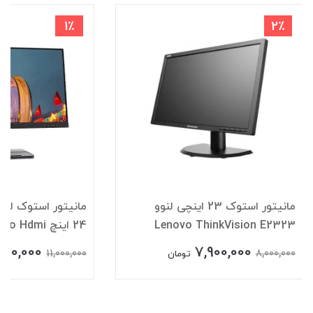
1٪
2٪
مانیتور استوک 23 اینچی لنوو
Lenovo ThinkVision E2323
24 اینچ Lenovo Hdmi
,900,000
7,900,000
11,000,000
8,000,000
تومان