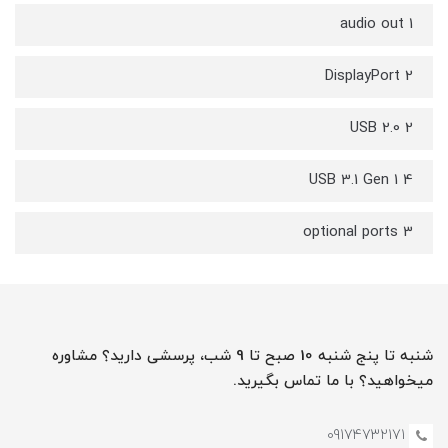
1 audio out
2 DisplayPort
2 USB 2.0
4 USB 3.1 Gen 1
3 optional ports
شنبه تا پنج شنبه 10 صبح تا 9 شب، پرسشی دارید؟ مشاوره
میخواهید؟ با ما تماس بگیرید.
09174732171