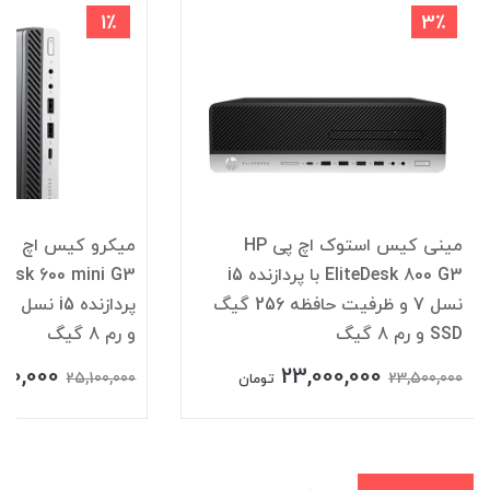
1٪
3٪
مینی کیس استوک اچ پی HP
میکرو کیس اچ پی
EliteDesk 800 G3 با پردازنده i5
نسل 7 و ظرفیت حافظه 256 گیگ
SSD و رم 8 گیگ
و رم 8 گیگ
00,000
23,000,000
25,100,000
23,500,000
تومان