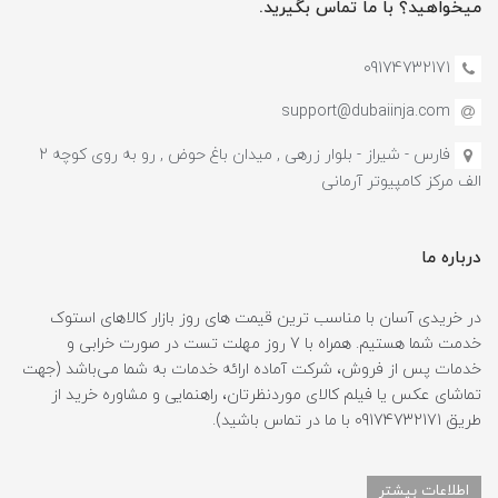
میخواهید؟ با ما تماس بگیرید.
09174732171
support@dubaiinja.com
فارس - شیراز - بلوار زرهی , میدان باغ حوض , رو به روی کوچه 2
الف مرکز کامپیوتر آرمانی
درباره ما
در خریدی آسان با مناسب ترین قیمت های روز بازار کالاهای استوک
خدمت شما هستیم. همراه با 7 روز مهلت تست در صورت خرابی و
خدمات پس از فروش، شرکت آماده ارائه خدمات به شما می‌باشد (جهت
تماشای عکس یا فیلم کالای موردنظرتان، راهنمایی و مشاوره خرید از
طریق 09174732171 با ما در تماس باشید).
اطلاعات بیشتر