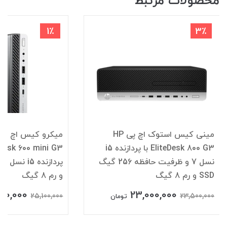
محصولات مرتبط
1٪
3٪
مینی کیس استوک اچ پی HP
میکرو کیس اچ پی
EliteDesk 800 G3 با پردازنده i5
نسل 7 و ظرفیت حافظه 256 گیگ
SSD و رم 8 گیگ
و رم 8 گیگ
00,000
23,000,000
25,100,000
23,500,000
تومان