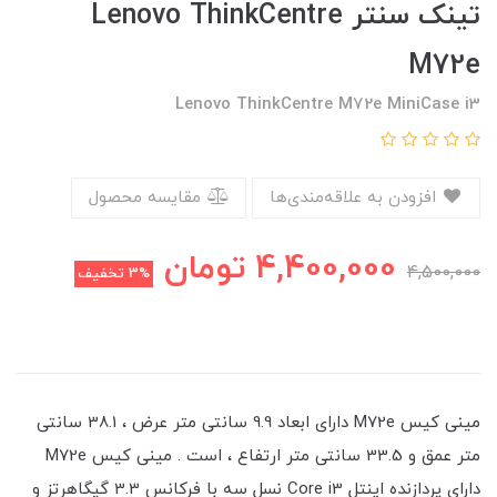
تینک سنتر Lenovo ThinkCentre
M72e
Lenovo ThinkCentre M72e MiniCase i3
افزودن به علاقه‌مندی‌ها
مقایسه محصول
4,400,000
تومان
4,500,000
3%
تخفیف
مینی کیس M72e دارای ابعاد 9.9 سانتی متر عرض ، 38.1 سانتی
متر عمق و 33.5 سانتی متر ارتفاع ، است . مینی کیس M72e
دارای پردازنده اینتل Core i3 نسل سه با فرکانس 3.3 گیگاهرتز و