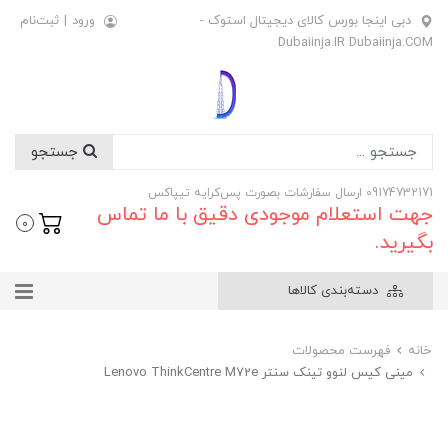
دبی اینجا بورس کالای دیجیتال استوک -
ورود
|
ثبت‌نام
Dubaiinja.IR Dubaiinja.COM
جستجو
09174732171 ارسال سفارشات بصورت پس‌کرایه تیپاکس
جهت استعلام موجودی دقیق با ما تماس
0
بگیرید.
دسته‌بندی کالاها
خانه
فهرست محصولات
مینی کیس لنوو تینک سنتر Lenovo ThinkCentre M72e