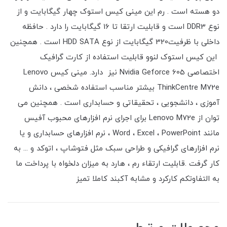
دو هسته است . رم این مینی کیس استوک چهار گیگابایت و از
نوع DDR3 است و قابلیت ارتقا تا 16 گیگابایت را دارد . حافظه
داخلی با ظرفیت320 گیگابایت از نوع HDD SATA است . همچنین
این کیس استوک لنوو قابلیت استفاده از کارت گرافیک
اختصاصی Nvidia Geforce 605 نیز دارد. مینی کیس Lenovo
ThinkCentre M72e بیشتر مناسب استفاده شخصی ، دانش
آموزی ، دانشجویی ، تحقیقاتی و حسابداری است . همچنین می
توان از Lenovo M72e برای اجرای نرم افزارهای محبوب آفیس
مانند Word ، Excel ، PowerPoint ، نرم افزارهای حسابداری و یا
نرم افزارهای گرافیکی و طراحی سبک مثل فتوشاپ ، اتوکد و ... به
کار گرفت .قابلیت ارتقاء رم ، هارد به میزان دلخواه با پرداخت ما
به التفاوتکم کارکرد و مشابه آکبند کاملا تمیز