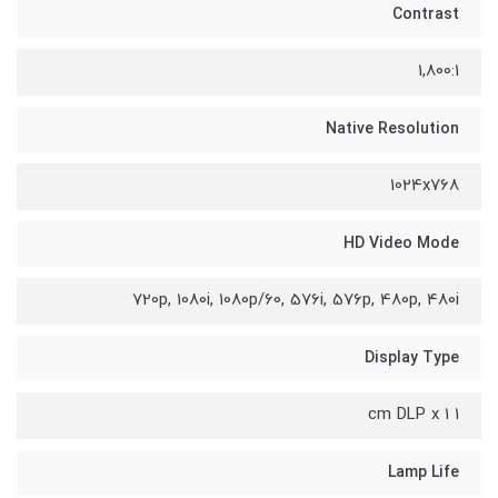
Contrast
1,800:1
Native Resolution
1024x768
HD Video Mode
720p, 1080i, 1080p/60, 576i, 576p, 480p, 480i
Display Type
1 cm DLP x 1
Lamp Life