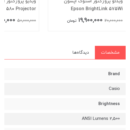
ویدئو پروژکتور استوک اپسون
ویدیو پروژکتور اس
C 580 Projector
Epson BrightLink 575Wi
00,000
19,900,000
50,000,000
20,000,000
تومان
مشخصات
دیدگاه‌ها
Brand
Casio
Brightness
2,500 ANSI Lumens