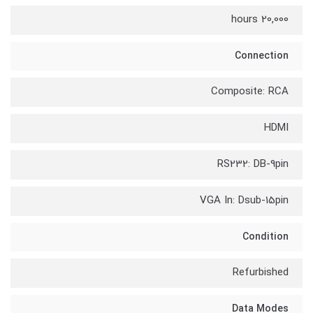
20,000 hours
Connection
Composite: RCA
HDMI
RS232: DB-9pin
VGA In: Dsub-15pin
Condition
Refurbished
Data Modes