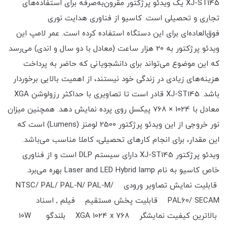
XJ-ST145 یک ویدئو پرژکتور مقرون‌به‌صرفه برای استفاده‌های
تجاری و تحصیلی است. کاسیو از فناوری هدایت نوری
فوق‌العاده‌ای برای این دستگاه استفاده کرده است. عمر لامپ این
ویدئو پرژکتور به 20 هزار ساعت (معادل با دو سال و اندی) می‌رسد
که این موضوع می‌تواند برای دانشجویانی که حاضر به پرداخت
هزینه‌های زیادی در زندگی خود نیستند، از اهمیت بالایی برخوردار
باشد. XJ-ST145 قادر است تا تصاویری با حداکثر رزولوشن XGA
معادل با 1024 × 768 پیکسل روی پرده نمایش دهد. همچنین میزان
نور خروجی از این ویدئو پرژکتور 2500 لومنز (Lumens) است که
این مقدار، برای انجام کارهای تحصیلی، کاملا مناسب می‌باشد.
ویدئو پرژکتور XJ-ST145 دارای سیستم DLP است و از فناوری
خاص کاسیو به نام Laser and LED Hybrid lamp بهره می‌برد.
قابلیت نمایش تصاویر ورودی NTSC/ PAL/ PAL-N/ PAL-M/
PAL60/ SECAM قابلیت پخش مستقیم فیلم , اسناد
بالاترین کیفیت نمایشگر XGA 1024 x 768 بلندگو 10W