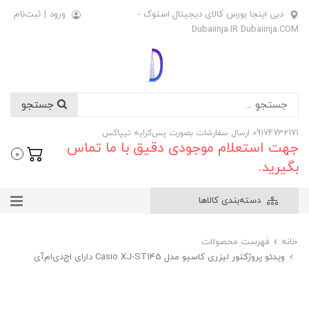
دبی اینجا بورس کالای دیجیتال استوک -
ورود
|
ثبت‌نام
Dubaiinja.IR Dubaiinja.COM
جستجو
09174732171 ارسال سفارشات بصورت پس‌کرایه تیپاکس
جهت استعلام موجودی دقیق با ما تماس
0
بگیرید.
دسته‌بندی کالاها
خانه
فهرست محصولات
ویدئو پروژکتور لیزری کاسیو مدل Casio XJ-ST145 دارای اچ‌دی‌ام‌آی