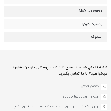
MAX 1600x1200
وضعیت کارکرد
استوک
شنبه تا پنج شنبه 10 صبح تا 9 شب، پرسشی دارید؟ مشاوره
میخواهید؟ با ما تماس بگیرید.
09174732171
support@dubaiinja.com
فارس - شیراز - بلوار زرهی , میدان باغ حوض , رو به روی کوچه 2