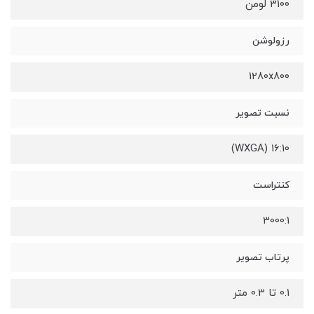
3100 لومن
رزولوشن
1280x800
نسبت تصویر
16:10 (WXGA)
کنتراست
3000:1
پرتاب تصویر
0.1 تا 0.3 متر