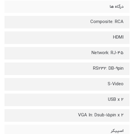
درگاه ها
Composite: RCA
HDMI
Network: RJ-45
RS232: DB-9pin
S-Video
USB x 2
VGA In: Dsub-15pin x 2
اسپیکر