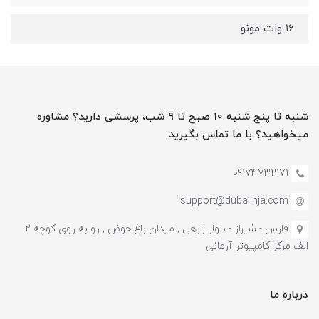
16 وات مونو
شنبه تا پنج شنبه 10 صبح تا 9 شب، پرسشی دارید؟ مشاوره
میخواهید؟ با ما تماس بگیرید.
09174732171
support@dubaiinja.com
فارس - شیراز - بلوار زرهی , میدان باغ حوض , رو به روی کوچه 2
الف مرکز کامپیوتر آرمانی
درباره ما