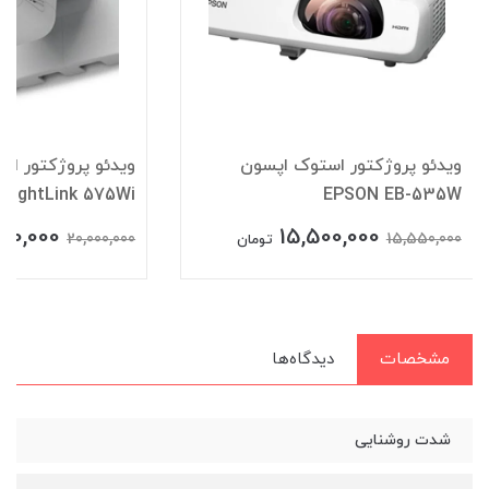
ویدئو پروژکتور استوک اپسون
ویدئو پروژکتور ا
BrightLink 575Wi
EPSON EB-535W
900,000
15,500,000
20,000,000
15,550,000
تومان
مشخصات
دیدگاه‌ها
شدت روشنایی