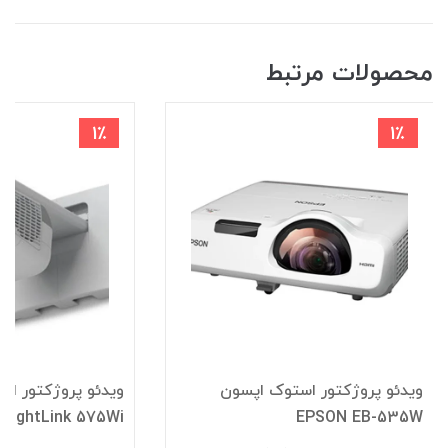
محصولات مرتبط
1٪
1٪
ویدئو پروژکتور استوک اپسون
ویدئو پروژکتور ا
BrightLink 575Wi
EPSON EB-535W