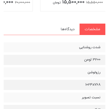
900,000
15,500,000
20,000,000
15,550,000
تومان
مشخصات
دیدگاه‌ها
شدت روشنایی
3200 لومن
رزولوشن
1024x768
نسبت تصویر