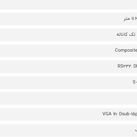
Composite
RS232: D
S
VGA In: Dsub-15p