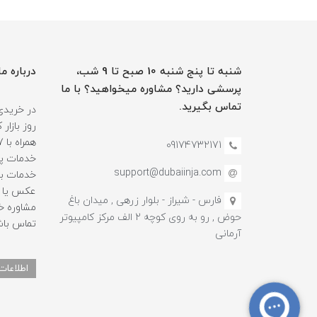
شنبه تا پنج شنبه 10 صبح تا 9 شب،
درباره ما
پرسشی دارید؟ مشاوره میخواهید؟ با ما
تماس بگیرید.
در خریدی
روز بازا
09174732171
خدمات پس
support@dubaiinja.com
خدمات به
عکس یا فی
فارس - شیراز - بلوار زرهی , میدان باغ
حوض , رو به روی کوچه 2 الف مرکز کامپیوتر
تماس باش
آرمانی
اطلاعات