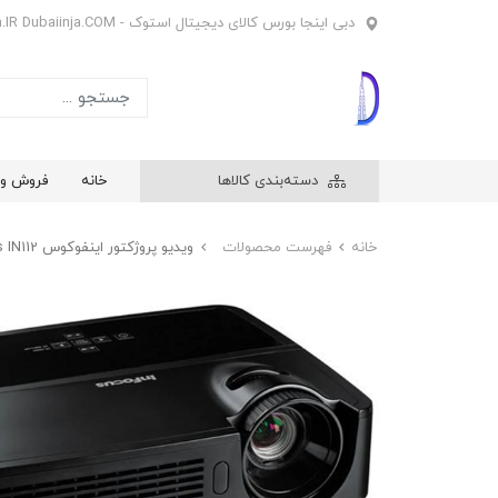
دبی اینجا بورس کالای دیجیتال استوک - Dubaiinja.IR Dubaiinja.COM
دسته‌بندی کالاها
خانه
فروش وی
خانه
فهرست محصولات
ویدیو پروژکتور اینفوکوس InFocus IN112