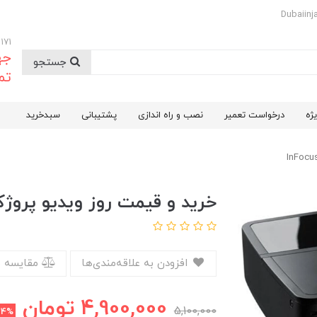
09174732171
جه
جستجو
تم
ژه
درخواست تعمیر
نصب و راه اندازی
پشتیبانی
سبدخرید
خرید و قیمت روز ویدیو پروژکتور اینف
افزودن به علاقه‌مندی‌ها
مقایسه 
4,900,000
تومان
5,100,000
4%
ت