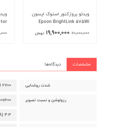
اپسون
ویدئو پروژکتور استوک اپسون
ویدی
tor
Epson BrightLink 575Wi
19,900,000
1
,000
20,000,000
تومان
تومان
مشخصات
دیدگاه‌ها
2700 لومن
شدت روشنایی
00x600
رزولوشن و نسبت تصویر
4:3 (SVGA)