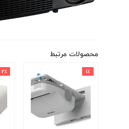
محصولات مرتبط
2٪
1٪