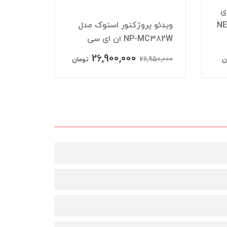
ی
NEC
ویدئو پروژکتور استوک مدل
NP-MC382W ان ای سی
C372X
26,900,000
,950,000
26,950,000
ن
تومان