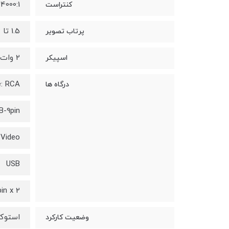
4000:1
کنتراست
1.5 تا 11.6 متر
پرتاب تصویر
2 وات تک کاناله
اسپیکر
: RCA
درگاه ها
B-9pin
-Video
USB
in x 2
استوک
وضعیت کارکرد