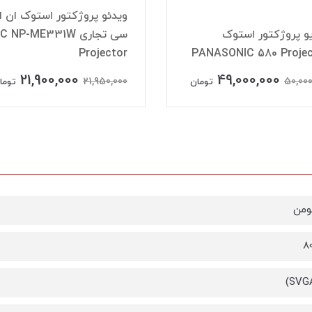
ویدئو پروژکتور استوک ان ا
و پروژکتور استوک
سی تجاری  NP-ME331W
Projector
PANASONIC 580 Projec
21,900,000
49,000,000
21,950,000
50,000
تومان
توما
8