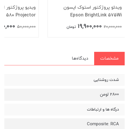
ویدئو پروژکتور استوک اپسون
ویدیو پروژکتور اس
C 580 Projector
Epson BrightLink 575Wi
00,000
19,900,000
50,000,000
20,000,000
تومان
مشخصات
دیدگاه‌ها
شدت روشنایی
2800 لومن
درگاه ها و ارتباطات
Composite: RCA