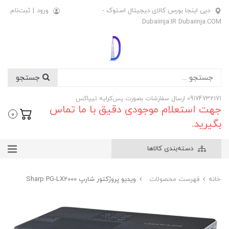
دبی اینجا بورس کالای دیجیتال استوک -
ورود
|
ثبت‌نام
Dubaiinja.IR Dubaiinja.COM
جستجو
09174732171 ارسال سفارشات بصورت پس‌کرایه تیپاکس
جهت استعلام موجودی دقیق با ما تماس
0
بگیرید.
دسته‌بندی کالاها
خانه
فهرست محصولات
ویدیو پروژکتور شارپ Sharp PG-LX2000