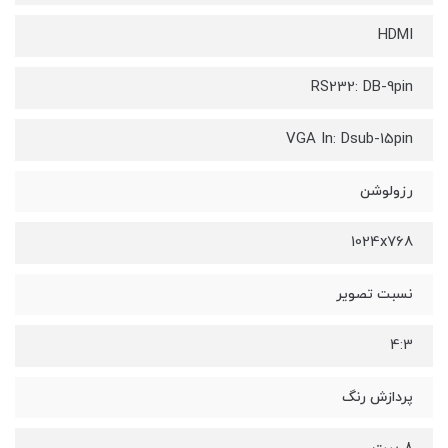
HDMI
RS232: DB-9pin
VGA In: Dsub-15pin
رزولوشن
1024x768
نسبت تصویر
4:3
پردازش رنگ