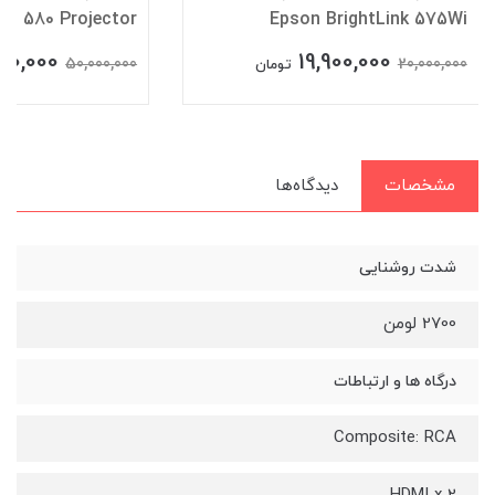
C 580 Projector
Epson BrightLink 575Wi
00,000
19,900,000
50,000,000
20,000,000
تومان
مشخصات
دیدگاه‌ها
شدت روشنایی
2700 لومن
درگاه ها و ارتباطات
Composite: RCA