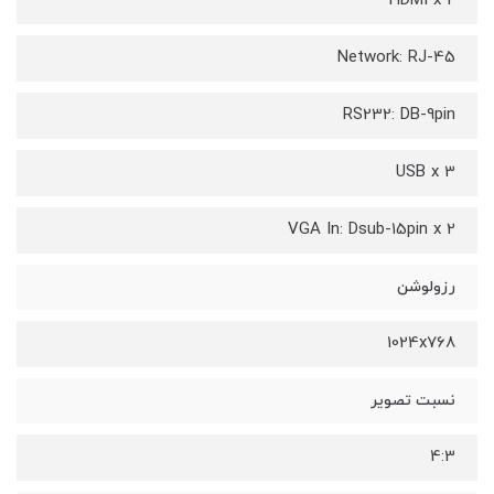
HDMI x 2
Network: RJ-45
RS232: DB-9pin
USB x 3
VGA In: Dsub-15pin x 2
رزولوشن
1024x768
نسبت تصویر
4:3