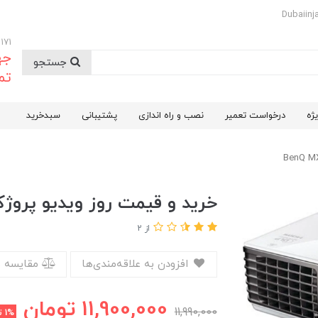
09174732171
جه
جستجو
تم
ژه
درخواست تعمیر
نصب و راه اندازی
پشتیبانی
سبدخرید
خرید و قیمت روز ویدیو پروژکتور بنکیو MI
از 2
افزودن به علاقه‌مندی‌ها
مقایسه 
11,900,000
تومان
11,990,000
1%
ت