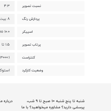
4:3
نسبت تصویر
8 بیت
پردازش رنگ
10.0 Watts Mono
اسپیکر
1.5 تا 10 متر
پرتاب تصویر
13000:1
کنتراست
استوک
وضعیت کارکرد
شنبه تا پنج شنبه 10 صبح تا 9 شب،
درباره ما
پرسشی دارید؟ مشاوره میخواهید؟ با ما