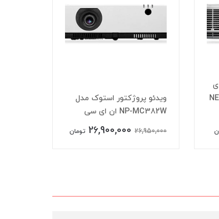
ویدئو پروژکتور استوک مدل
NP-MC382W ان ای سی
NP-MC372X
5,900,000
26,900,000
25,950,000
26,950,000
تومان