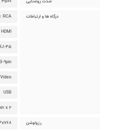
3500 لومن
شدت روشنایی
: RCA
درگاه ها و ارتباطات
HDMI
 RJ-45
B-9pin
-Video
USB
in x 2
4x768
رزولوشن