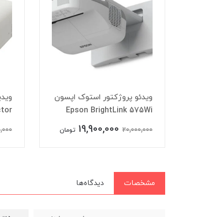
ویدئو پروژکتور استوک اپسون
ویدیو پروژکتور اس
C 580 Projector
Epson BrightLink 575Wi
000,000
19,900,000
50,000,000
20,000,000
تومان
مشخصات
دیدگاه‌ها