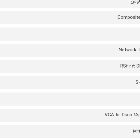
Composite
Network:
RS232: D
S
VGA In: Dsub-15p
102