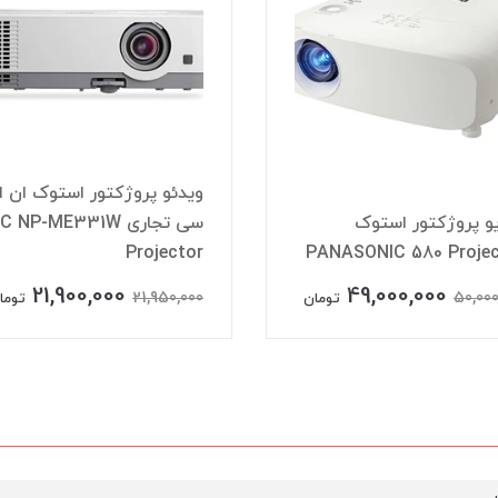
ویدئو پروژکتور استوک ان ای
توک
سی تجاری NEC NP-ME331W
Projector
PANASONI
21,900,000
49,
21,950,000
تومان
تومان