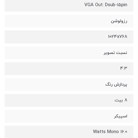
VGA Out: Dsub-15pin
رزولوشن
1024x768
نسبت تصویر
4:3
پردازش رنگ
8 بیت
اسپیکر
16.0 Watts Mono