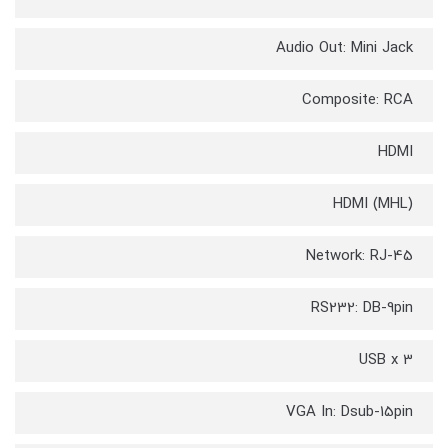
Audio Out: Mini Jack
Composite: RCA
HDMI
HDMI (MHL)
Network: RJ-45
RS232: DB-9pin
USB x 3
VGA In: Dsub-15pin