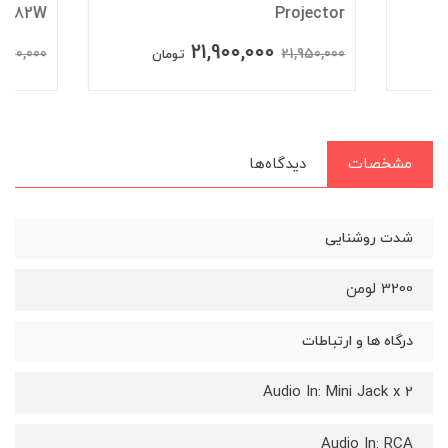
Projector
MC382W ان ای سی
00,000
21,900,000
26,950,000
21,950,000
تومان
مشخصات
دیدگاه‌ها
شدت روشنایی
3200 لومن
درگاه ها و ارتباطات
Audio In: Mini Jack x 2
Audio In: RCA