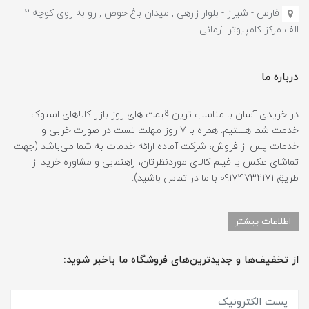
فارس - شیراز - بلوار زرهی , میدان باغ حوض , رو به روی کوچه 2
الف مرکز کامپیوتر آرمانی
درباره ما
در خریدی آسان با مناسب ترین قیمت های روز بازار کالاهای استوک
خدمت شما هستیم. همراه با 7 روز مهلت تست در صورت خرابی و
خدمات پس از فروش، شرکت آماده ارائه خدمات به شما می‌باشد (جهت
تماشای عکس یا فیلم کالای موردنظرتان، راهنمایی و مشاوره خرید از
طریق 09174732171 با ما در تماس باشید).
اطلاعات بیشتر
از تخفیف‌ها و جدیدترین‌های فروشگاه ما باخبر شوید: