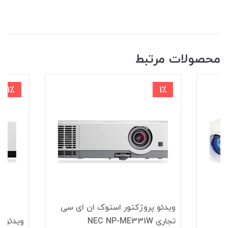
محصولات مرتبط
1٪
1٪
ویدئو پروژکتور استوک ان ای سی
تجاری NEC NP-ME331W