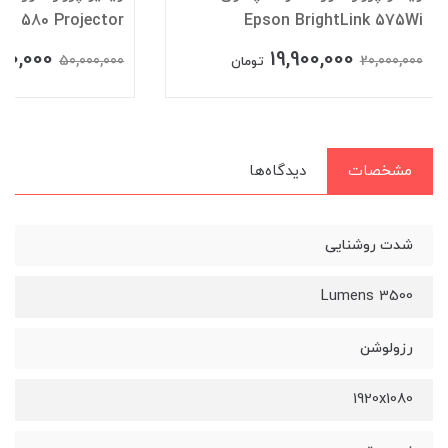
C 580 Projector
Epson BrightLink 575Wi
00,000
19,900,000
50,000,000
20,000,000
تومان
مشخصات
دیدگاه‌ها
شدت روشنایی
3500 Lumens
رزولوشن
1920x1080