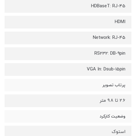
HDBaseT: RJ-45
HDMI
Network: RJ-45
RS232: DB-9pin
VGA In: Dsub-15pin
پرتاب تصویر
2.6 تا 9.8 متر
وضعیت کارکرد
استوک