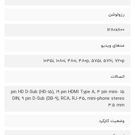
رزولوشن
1280x800
مدهای ویدیو
1035i, 1080i, 480i, 480p, 575i, 576i, 720p
اتصالات
15 pin HD D-Sub (HD-15), 19 pin HDMI Type A, 4 pin mini-
DIN, 9 pin D-Sub (DB-9), RCA, RJ-45, mini-phone stereo
3.5 mm
وضعیت کارکرد