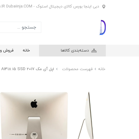
دبی اینجا بورس کالای دیجیتال استوک - Dubaiinja.IR Dubaiinja.COM
دسته‌بندی کالاها
خانه
فروش وی
خانه
فهرست محصولات
اپل آی مک Apple iMac A1418 i5 SSD 2017