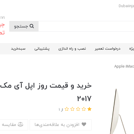
09174732171
جه
جستجو
تم
ژه
درخواست تعمیر
نصب و راه اندازی
پشتیبانی
سبدخرید
2017
از 1
افزودن به علاقه‌مندی‌ها
مقایسه 