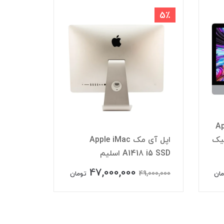
8٪
5٪
ی مک Apple
iMac گرافیک
اپل آی مک Apple iMac
A1418 i5 SSD اسلیم
 i5 1TB
47,000,000
0,000,000
49,000,000
مان
تومان