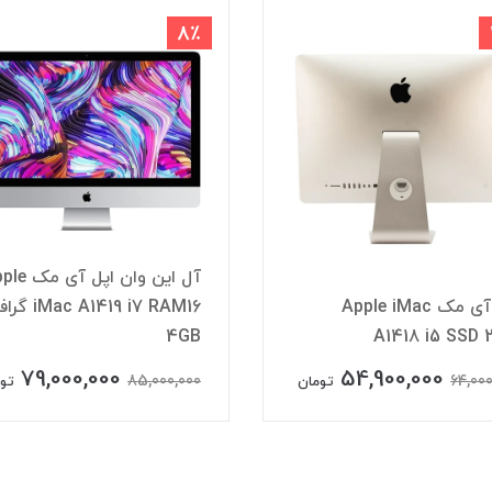
8٪
آل این وان اپل آ
اپل آی مک Apple iMac
 A1419 i7 RAM16
4GB
A1418 i5 SSD 
79,000,000
54,900,000
85,000,000
64,000
تومان
تو