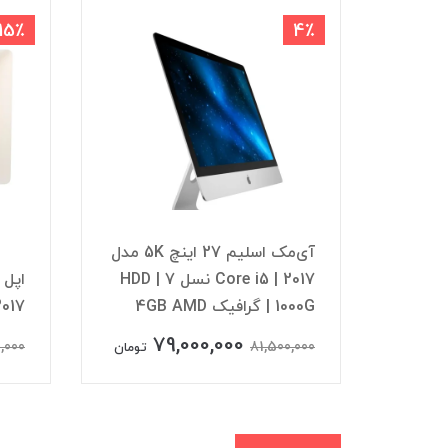
15٪
4٪
این وان استوک دل Dell
OptiPlex 7460 پردازنده i5
آی‌مک اسلیم 27 اینچ 5K مدل
نسل 8 | حافظه SSD 256 | رم
2017 | Core i5 نسل 7 | HDD
1000G | گرافیک 4GB AMD
2017
79,000,000
,000
81,500,000
تومان
تومان