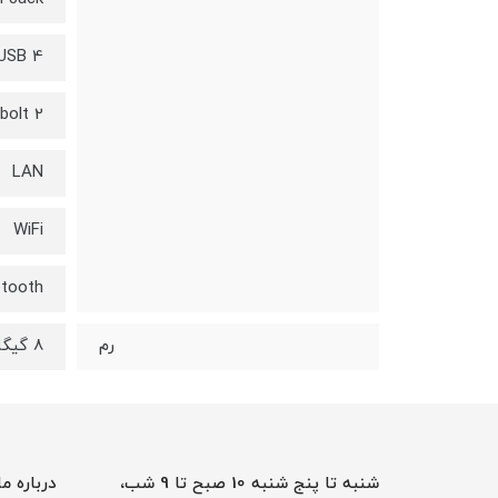
4 USB
2 Thunderbolt
LAN
WiFi
etooth
8 گیگابایت DDR4
رم
شنبه تا پنج شنبه 10 صبح تا 9 شب،
درباره ما