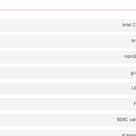
Intel C
In
256G
L
F
SDXC car
3.5mm