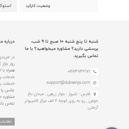
استوک
وضعیت کارکرد
شنبه تا پنج شنبه 10 صبح تا 9 شب،
درباره ما
پرسشی دارید؟ مشاوره میخواهید؟ با ما
تماس بگیرید.
در خریدی
روز بازا
09174732171
خدمات پس
support@dubaiinja.com
خدمات به
عکس یا فی
فارس - شیراز - بلوار زرهی , میدان باغ
حوض , رو به روی کوچه 2 الف مرکز کامپیوتر
تماس باش
آرمانی
اطلاعات