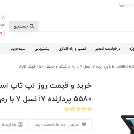
09174732171
جه
جستجو
تم
ژه
درخواست تعمیر
نصب و راه اندازی
پشتیبانی
سبدخرید
5580 پردازنده i7 نسل 7 با رم 8 گیگ و حافظه 256 گیگ SSD
افزودن به علاقه‌مندی‌ها
مقایسه 