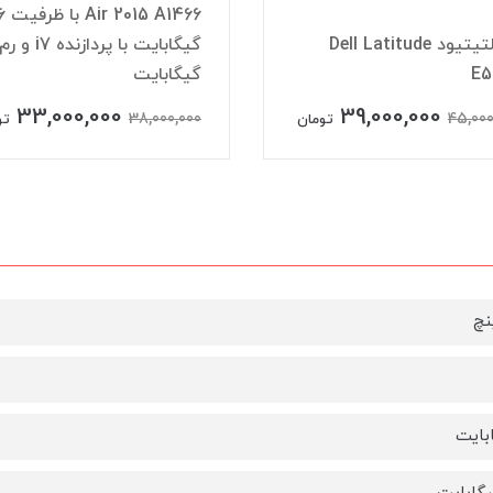
A1466
دل لتیتیود Dell Latitude
E5
گیگابایت
33,000,000
39,000,000
38,000,000
45,000
تومان
تو