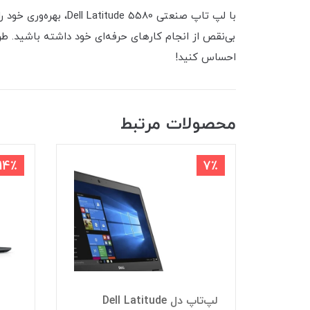
بی‌نقص از انجام کارهای حرفه‌ای خود داشته باشید. طر
احساس کنید!
محصولات مرتبط
14٪
7٪
ک دل Inspiron
ون Core i5
لپ‌تاپ دل Dell Latitude