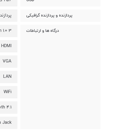
256 گیگابایت
SSD
پردازنده e i7-7000u 1.70GHz
پردازنده و پردازنده گرافیکی
3 USB 3.2 Gen 1.0
درگاه ها و ارتباطات
HDMI
VGA
LAN
WiFi
th 4.1
 Jack