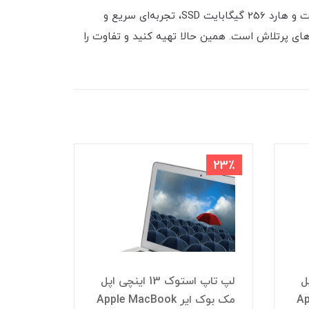
با لپ تاپ صنعتی Dell Latitude 5580، بهره‌وری خود را به اوج برسانید! با پردازنده قدرتمند Intel Core i7 نسل 7، رم 8 گیگابایت و هارد 256 گیگابایت SSD، تجربه‌ای سریع و
‌های پرتلاش است. همین حالا تهیه کنید و تفاوت را
7٪
23٪
 اپل
لپ تاپ استوک 13 اینچی اپل
App
مک بوک ایر Apple MacBook