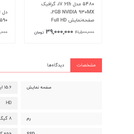
نسل 10 با حافظه رم 8 ddr4 و
5480 مدل i7 6th، گرافیک
 256 گیگ SSD مشکی
2GB NVIDIA 930MX،
صفحه‌نمایش Full HD
590
39,000,000
,000
41,500,000
تومان
تومان
مشخصات
دیدگاه‌ها
15.6 اینچ
صفحه نمایش
HD
8 گیگابایت
رم