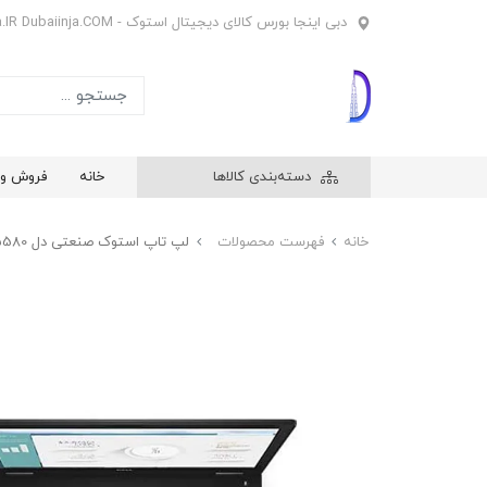
دبی اینجا بورس کالای دیجیتال استوک - Dubaiinja.IR Dubaiinja.COM
دسته‌بندی کالاها
خانه
فروش وی
خانه
فهرست محصولات
لپ تاپ استوک صنعتی دل Dell Latitude 5580 پردازنده i7 نسل 7 با رم 8 گیگ و حافظه 256 گیگ SSD