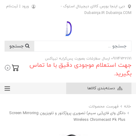
دبی اینجا بورس کالای دیجیتال استوک -
ورود
|
ثبت‌نام
Dubaiinja.IR Dubaiinja.COM
جستجو
09174732171 ارسال سفارشات بصورت پس‌کرایه تیپاکس
جهت استعلام موجودی دقیق با ما تماس
0
بگیرید.
دسته‌بندی کالاها
خانه
فهرست محصولات
دانگل وای فای(بی سیم) تصویری پروژکتور و تلویزیون Screen Mirroring
Wireless Chromecast 4k Plus