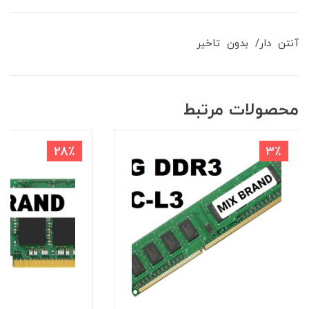
آنتن دار/ بدون تاخیر
محصولات مرتبط
28٪
3٪