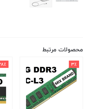
محصولات مرتبط
28٪
3٪