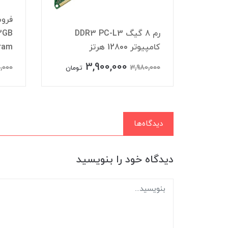
DDR4
رم 8 گیگ DDR3 PC-L3
کامپیوتر 12800 هرتز
ram
3,900,000
,000
3,980,000
تومان
تومان
دیدگاه‌ها
دیدگاه خود را بنویسید