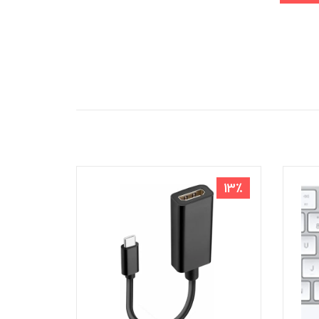
3٪
13٪