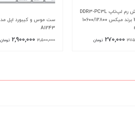
فروش رم لپ‌تاپ DDR3-PC3L
2GB برند میکس 10600/12800
ست موس و کیبورد اپل مد
A1243
2,900,000
270,000
3,500,000
375
تومان
تومان