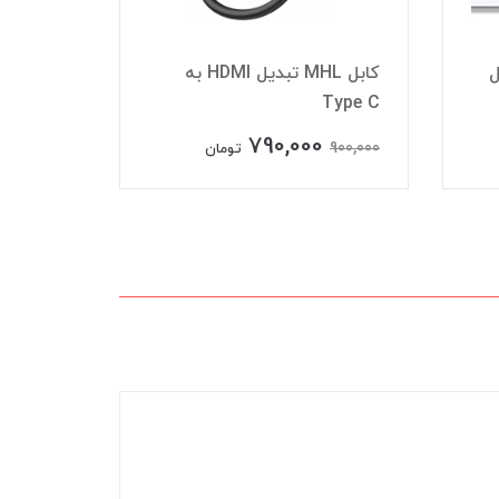
ل
کابل MHL تبدیل HDMI به
Type C
کابل VGA
790,000
400,000
900,000
تومان