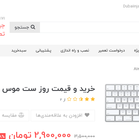
09174732171
جه
جستجو
تم
ژه
درخواست تعمیر
نصب و راه اندازی
پشتیبانی
سبدخرید
خرید و قیمت روز ست موس و کیب
از 2
افزودن به علاقه‌مندی‌ها
مقایسه 
2,900,000
تومان
3,500,000
18%