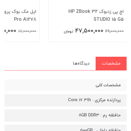
اچ پی زدبوک 32 HP ZBook
اپل
Pro A1278
STUDIO 15 G5
900,000
47,500,000
17,000,000
49,000,000
تومان
مشخصات
دیدگاه‌ها
مشخصات کلی
پردازنده مرکزی : Core i7 3th
حافظه رم : 8GB DDR3
حافظه داخلی : 500GB