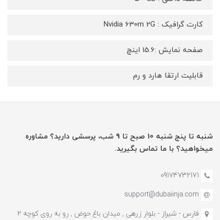
کارت گرافیک : Nvidia 630m 2G
صفحه نمایش :15.6 اینچ
قابلیت ارتقا هارد و رم
شنبه تا پنج شنبه 10 صبح تا 9 شب، پرسشی دارید؟ مشاوره
میخواهید؟ با ما تماس بگیرید.
09174732171
support@dubaiinja.com
فارس - شیراز - بلوار زرهی , میدان باغ حوض , رو به روی کوچه 2