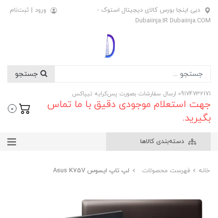
دبی اینجا بورس کالای دیجیتال استوک -
ورود
|
ثبت‌نام
Dubaiinja.IR Dubaiinja.COM
جستجو
09174732171 ارسال سفارشات بصورت پس‌کرایه تیپاکس
جهت استعلام موجودی دقیق با ما تماس
0
بگیرید.
دسته‌بندی کالاها
خانه
فهرست محصولات
لپ تاپ ایسوس Asus K75V