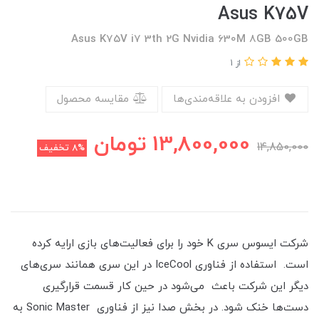
Asus K75V
Asus K75V i7 3th 2G Nvidia 630M 8GB 500GB
از 1
افزودن به علاقه‌مندی‌ها
مقایسه محصول
13,800,000
تومان
14,850,000
8%
تخفیف
شرکت ایسوس سری K خود را برای فعالیت‌های بازی ارایه کرده
است. استفاده از فناوری IceCool در این سری همانند سری‌های
دیگر این شرکت باعث می‌شود در حین کار قسمت قرارگیری
دست‌ها خنک شود. در بخش صدا نیز از فناوری Sonic Master به