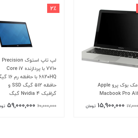
2٪
لپ تاپ استوک recision
7710 با پردازنده Core i7
6820HQ با حافظه
اپل مک بوک پرو Apple
حافظه 512 گیگ SSD و
Macbook Pro A1
گرافیک Nvidia 4 گیگ
59,000,000
15,900,000
60,000,000
17,00
تومان
توم