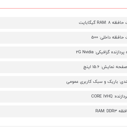
 RAM: 8 گیگابایت
افظه داخلی: 500
دازنده گرافیکی: 2G Nvidia
فحه نمایش: 15.6 اینچ
ندی: باریک و سبک کاربری عمومی
ده: CORE I7HQ
RAM: DDR3