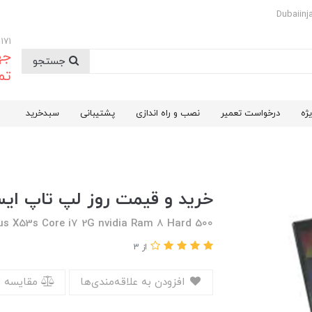
09174732171
جه
جستجو
تم
ژه
درخواست تعمیر
نصب و راه اندازی
پشتیبانی
سبدخرید
خرید و قیمت روز لپ تاپ ایسوس 3s i7
us X53s Core i7 2G nvidia Ram 8 Hard 500
از 3
افزودن به علاقه‌مندی‌ها
مقایسه 