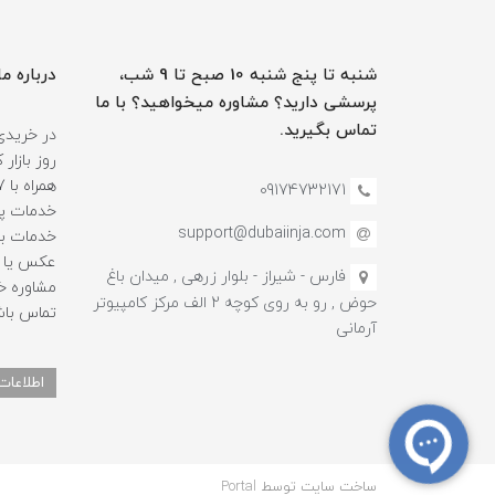
شنبه تا پنج شنبه 10 صبح تا 9 شب،
درباره ما
پرسشی دارید؟ مشاوره میخواهید؟ با ما
تماس بگیرید.
در خریدی
روز بازا
09174732171
خدمات پس
support@dubaiinja.com
خدمات به
عکس یا فی
فارس - شیراز - بلوار زرهی , میدان باغ
حوض , رو به روی کوچه 2 الف مرکز کامپیوتر
تماس باش
آرمانی
اطلاعات
ساخت سایت توسط
Portal