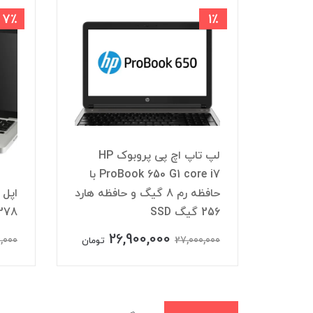
7٪
1٪
De
لپ تاپ اچ پی پروبوک HP
، گرافیک
ProBook 650 G1 core i7 با
حافظه رم 8 گیگ و حافظه هارد
256 گیگ SSD
278
26,900,000
0,000
27,000,000
تومان
تومان