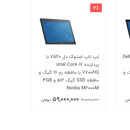
2٪
2٪
Dell P
لپ تاپ استوک دل 7520 با
پردازنده intel Core i7
 رم 16 گیگ و
7700HQ با حافظه رم 16 گیگ و
حافظه SSD گیگ 512 و 4GB
M2000M
Nvidia M2000M
59,000,000
0,000,000
60,000,000
ان
تومان