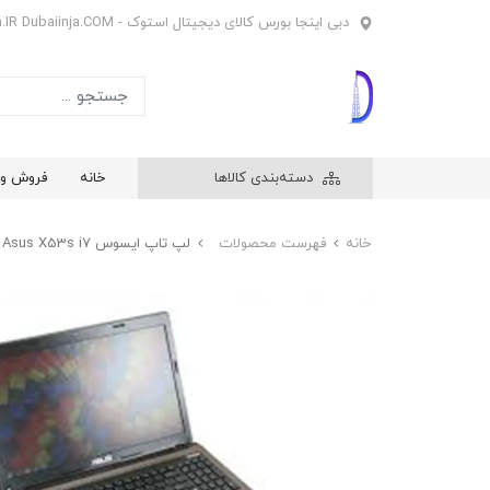
دبی اینجا بورس کالای دیجیتال استوک - Dubaiinja.IR Dubaiinja.COM
دسته‌بندی کالاها
خانه
فروش وی
خانه
فهرست محصولات
لپ تاپ ایسوس Asus X53s i7