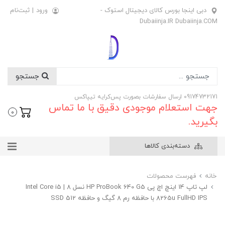
دبی اینجا بورس کالای دیجیتال استوک -
ورود
|
ثبت‌نام
Dubaiinja.IR Dubaiinja.COM
جستجو
09174732171 ارسال سفارشات بصورت پس‌کرایه تیپاکس
جهت استعلام موجودی دقیق با ما تماس
0
بگیرید.
دسته‌بندی کالاها
خانه
فهرست محصولات
لپ تاپ 14 اینچ اچ پی HP ProBook 640 G5 نسل 8 | Intel Core i5
8265u FullHD IPS با حافظه رم 8 گیگ و حافظه SSD 512