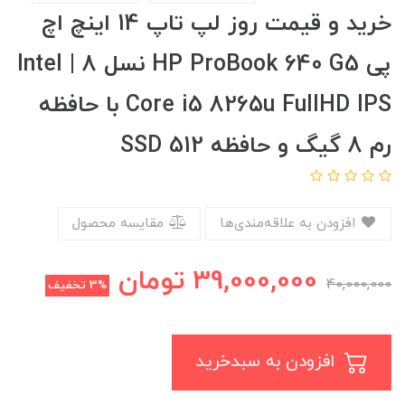
خرید و قیمت روز لپ تاپ 14 اینچ اچ
پی HP ProBook 640 G5 نسل 8 | Intel
Core i5 8265u FullHD IPS با حافظه
رم 8 گیگ و حافظه SSD 512
افزودن به علاقه‌مندی‌ها
مقایسه محصول
39,000,000
تومان
40,000,000
3%
تخفیف
افزودن به سبدخرید