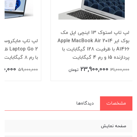
لپ تاپ استوک 13 اینچی اپل مک
بوک ایر Apple MacBook Air 2014
A1466 با ظرفیت 128 گیگابایت با
پردازنده i5 و رم 4 گیگابایت
با رم ۸ گیگابایت و پردازنده Core i5
00,000
23,900,000
59,000,000
31,000,000
تومان
مشخصات
دیدگاه‌ها
صفحه نمایش