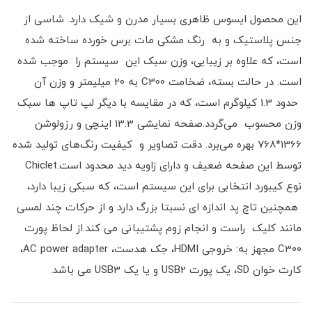
این محصول ایسوس ظاهری بسیار مدرن و شیک دارد. شاسی از
جنس پلاستیک و به رنگ مشکی مات برس خورده ساخته شده
است، که علاوه بر زیبایی، وزن سبک این سیستم را موجب شده
است. در حالت بسته، ضخامت C300 به 20 میلیمتر و وزن آن
حدود 1.3 کیلوگرم است، که در مقایسه با دیگر لپ تاپ ها سبک
وزن محسوب می‌گردد.صفحه نمایشی 13.3 اینچی و رزولوشن
1366*768 بهره می‌برد. دقت تصاویر و کیفیت رنگ‌های تولید شده
توسط این صفحه ضعیف و دارای زاویه دید محدود است.Chiclet
نوع کیبورد انتخابی برای این سیستم است، که سبکی زیبا دارد،
همچنین تاچ پد اندازه ای نسبتا بزرگ دارد و از حرکات چند لمسی
مانند کلیک راست و انجام زوم پشتیبانی می کند.از لحاظ پورت
C300 مجهز به: خروجی HDMI، جک هدست، AC power adapter،
کارت خوان SD، یک پورت USB2 و یا یک USB3 می باشد.