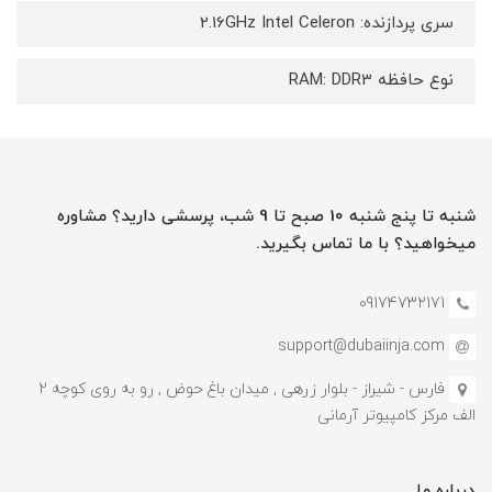
سری پردازنده: 2.16GHz Intel Celeron
نوع حافظه RAM: DDR3
شنبه تا پنج شنبه 10 صبح تا 9 شب، پرسشی دارید؟ مشاوره
میخواهید؟ با ما تماس بگیرید.
09174732171
support@dubaiinja.com
فارس - شیراز - بلوار زرهی , میدان باغ حوض , رو به روی کوچه 2
الف مرکز کامپیوتر آرمانی
درباره ما