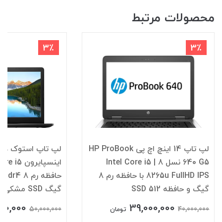
محصولات مرتبط
3٪
3٪
لپ تاپ 14 اینچ اچ پی HP ProBook
640 G5 نسل 8 | Intel Core i5
8265u FullHD IPS با حافظه رم 8
گیگ و حافظه SSD 512
گیگ SSD مشکی 17 اینچ
00,000
39,000,000
50,000,000
40,000,000
تومان