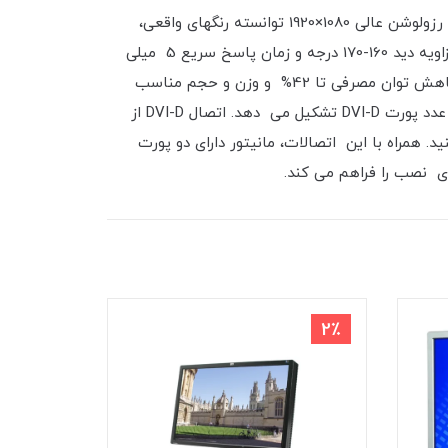
مانیتور 23 اینچ اچ پی مدل HP LA2306x LED از سری نمایشگرهای حرفه ای شرکت اچ پی است که به کمک تکنولوژی LED و رزولوشن عالی 1080×1920 توانسته رنگهای واقعی،
نسبت کنتراست بالا و شفافیت فوق العاده بالایی را ارائه دهد. مانیتور HP Compaq LA2306x دارای پنل TN است که با ارائه زاویه دید 160-170 درجه و زمان پاسخ سریع 5 میلی
ثانیه ای باعث بهبود نمایش و زوایای دید می‌گردد. از دیگر ویژگی های بارز این مانیتور می‌توان به نور یکنواخت پس زمینه، کاهش توان مصرفی تا 42% و وزن و حجم مناسب
اشاره داشت. پورت های ارتباطی مجموعه ورودی‌های مانیتور HP LA2306x را یک عدد درگاه VGA، یک عدد Display Port و یک عدد پورت DVI-D تشکیل می دهد. اتصال DVI-D از
 همراه با این اتصالات، مانیتور دارای دو پورت
1٪
2٪