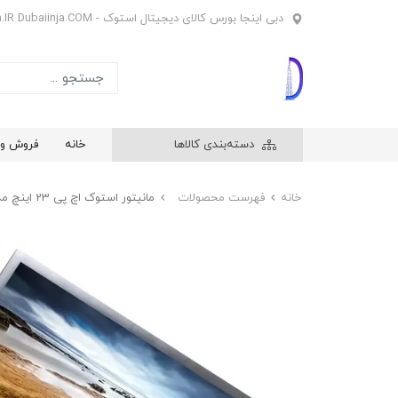
دبی اینجا بورس کالای دیجیتال استوک - Dubaiinja.IR Dubaiinja.COM
دسته‌بندی کالاها
خانه
فروش وی
خانه
فهرست محصولات
مانیتور استوک اچ پی 23 اینچ مدل HP LA2306x LED