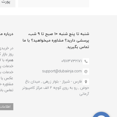
پورت های ارت
شنبه تا پنج شنبه 10 صبح تا 9 شب،
درباره ما
پرسشی دارید؟ مشاوره میخواهید؟ با ما
تماس بگیرید.
در خریدی
روز بازا
09174732171
خدمات پس
support@dubaiinja.com
خدمات به
عکس یا فی
فارس - شیراز - بلوار زرهی , میدان باغ
حوض , رو به روی کوچه 2 الف مرکز کامپیوتر
تماس باش
آرمانی
اطلاعات