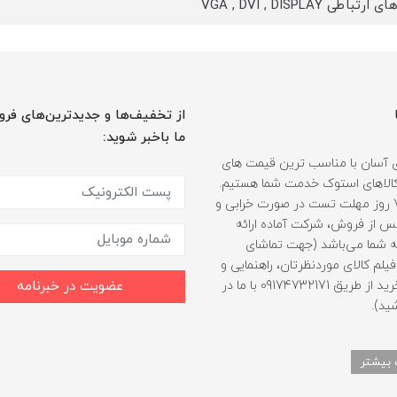
باطی VGA , DVI , DISPLAY
از تخفیف‌ها و جدیدترین‌های فرو
ما باخبر شوید:
 آسان با مناسب ترین قیمت های
ر کالاهای استوک خدمت شما هستیم.
همراه با 7 روز مهلت تست در صورت خرابی و
 از فروش، شرکت آماده ارائه
 شما می‌باشد (جهت تماشای
لم کالای موردنظرتان، راهنمایی و
مشاوره خرید از طریق 09174732171 با ما در
عضویت در خبرنامه
ید).
 بیشتر