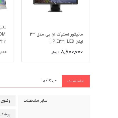
 ۲۲ اینچ اچ پی
مانیتور استوک اچ پی مدل 23
اینچ HP E231 LED
P223
8,800,000
0,000
مان
تومان
مشخصات
دیدگاه‌ها
وضوح تصویر 1080×0
سایر مشخصات
روشنایی تصویر 