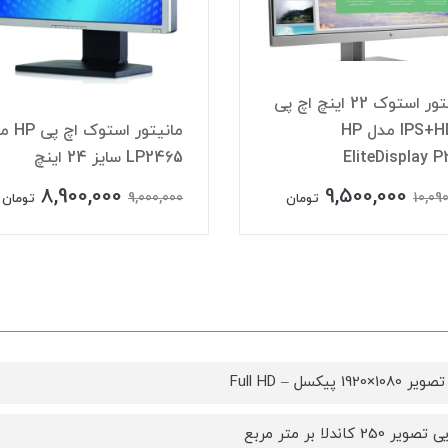
مانیتور استوک 22 اینچ اچ پی
IPS+HDMI مدل HP
مانیتور استو
EliteDisplay 
LP2465 سایز 24 اینچ
8,900,000
9,500,000
9,000,000
10,09
تومان
تومان
192 پیکسل – Full HD
250 کاندلا بر متر مربع