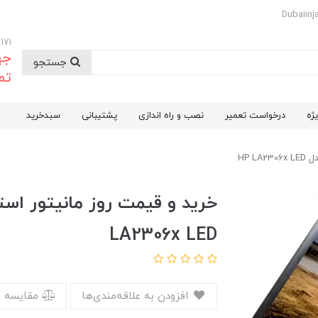
09174732171
جه
جستجو
تم
ژه
درخواست تعمیر
نصب و راه اندازی
پشتیبانی
سبدخرید
LA2306x LED
افزودن به علاقه‌مندی‌ها
مقایسه 