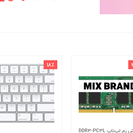
18٪
فروش رم لپ‌تاپ DDR3-PC3L