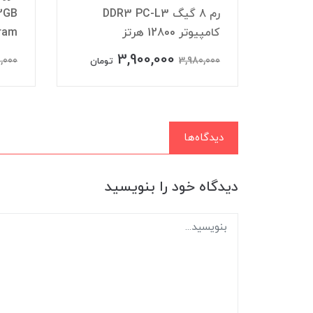
DDR4
رم 8 گیگ DDR3 PC-L3
کامپیوتر 12800 هرتز
ram
3,900,000
,000
3,980,000
تومان
تومان
دیدگاه‌ها
دیدگاه خود را بنویسید