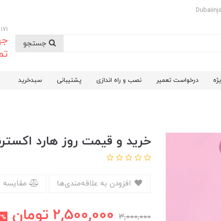
09174732171
جه
جستجو
تم
ژه
درخواست تعمیر
نصب و راه اندازی
پشتیبانی
سبدخرید
خرید و قیمت روز هارد اکسترنال 1 ترابایت 3.0
افزودن به علاقه‌مندی‌ها
مقایسه 
2,500,000
تومان
3,000,000
7%