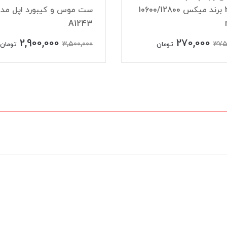
2GB برند میکس 10600/12800
ست موس و کیبورد اپل مد
A1243
2,900,000
270,000
3,500,000
375
تومان
تومان