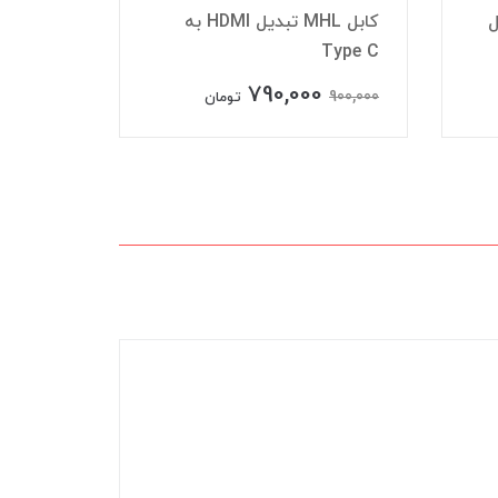
ل
کابل MHL تبدیل HDMI به
Type C
کابل VGA
790,000
400,000
900,000
تومان