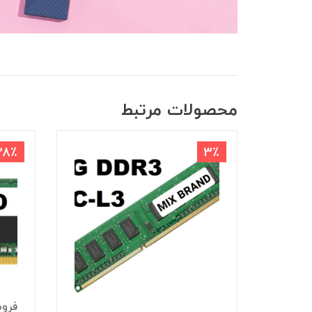
محصولات مرتبط
28٪
3٪