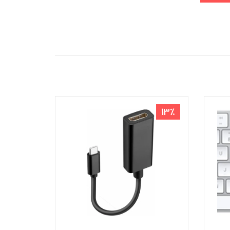
3٪
13٪