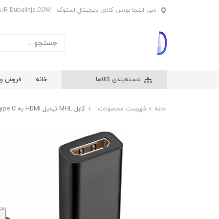
دبی اینجا بورس کالای دیجیتال استوک - Dubaiinja.IR Dubaiinja.COM
دسته‌بندی کالاها
خانه
فروش وی
خانه
فهرست محصولات
کابل MHL تبدیل HDMI به Type C