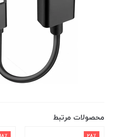
محصولات مرتبط
18٪
28٪