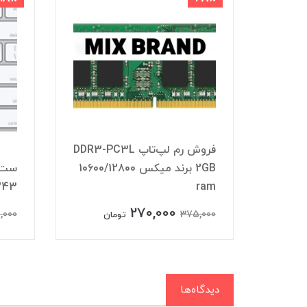
فروش رم لپ‌تاپ DDR3-PC3L
DD
2GB برند میکس 10600/12800
ست 
243
ram
270,000
,000
375,000
ومان
تومان
دیدگاه‌ها