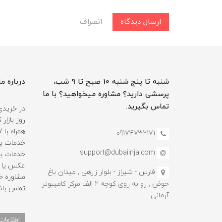
ارسال دیدگاه
انصراف
شنبه تا پنج شنبه 10 صبح تا 9 شب،
درباره ما
پرسشی دارید؟ مشاوره میخواهید؟ با ما
تماس بگیرید.
در خریدی
روز بازا
09174732171
خدمات پس
support@dubaiinja.com
خدمات به
عکس یا فی
فارس - شیراز - بلوار زرهی , میدان باغ
حوض , رو به روی کوچه 2 الف مرکز کامپیوتر
تماس باش
آرمانی
اطلاعات