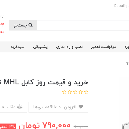
09174732171
جه
جستجو
تم
ژه
درخواست تعمیر
نصب و راه اندازی
پشتیبانی
سبدخرید
خرید و قیمت روز کابل MHL تبدیل HDMI به Type C
افزودن به علاقه‌مندی‌ها
مقایسه 
790,000
تومان
900,000
13%
تخفی