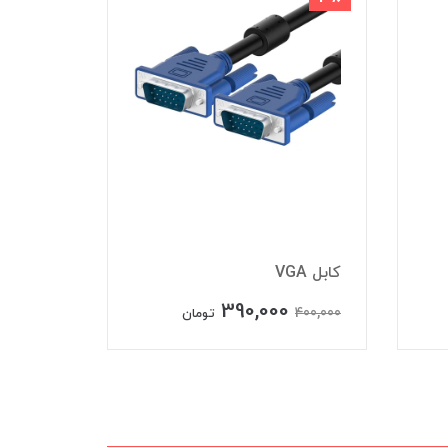
کابل VGA
کابل HDMI
390,000
600,000
400,000
تومان