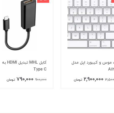
موس و کیبورد اپل مدل
کابل MHL تبدیل HDMI به
Type C
A1
790,000
2,900,000
900,000
3,500
تومان
تومان