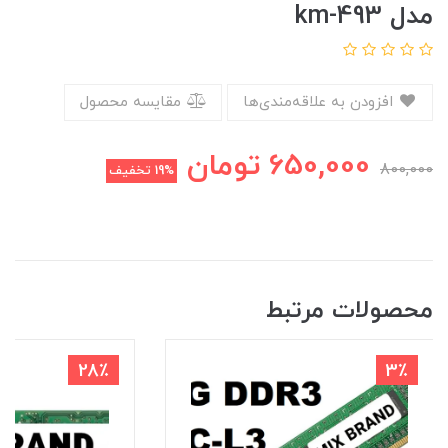
مدل km-493
افزودن به علاقه‌مندی‌ها
مقایسه محصول
650,000
تومان
800,000
19%
تخفیف
محصولات مرتبط
28٪
3٪