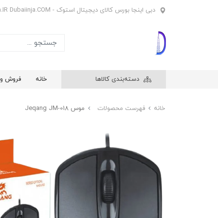
دبی اینجا بورس کالای دیجیتال استوک - Dubaiinja.IR Dubaiinja.COM
دسته‌بندی کالاها
خانه
فروش وی
خانه
فهرست محصولات
موس Jeqang JM-018