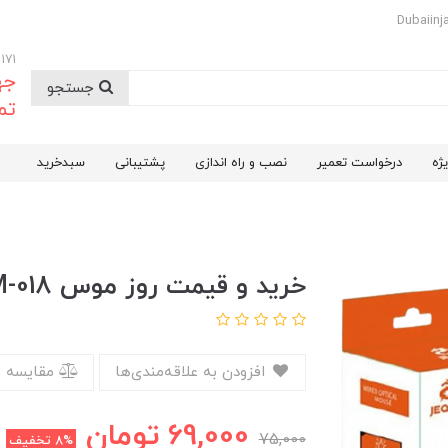
09174732171
جه
جستجو
تم
ژه
درخواست تعمیر
نصب و راه اندازی
پشتیبانی
سبدخرید
خرید و قیمت روز موس Jeqang JM-018
افزودن به علاقه‌مندی‌ها
مقایسه 
69,000
تومان
75,000
8%
تخفیف