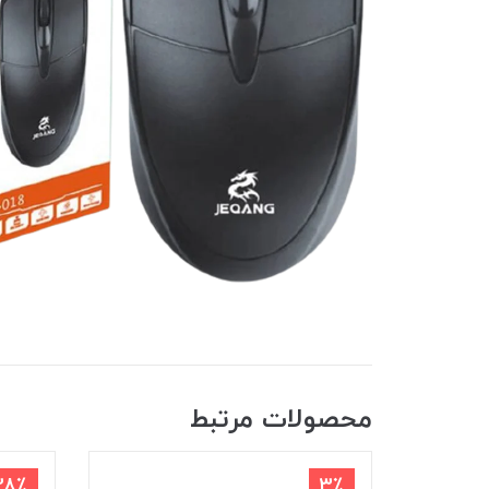
محصولات مرتبط
28٪
3٪