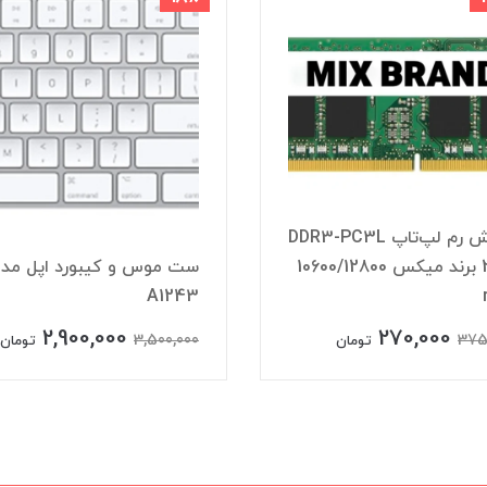
فروش رم لپ‌تاپ DDR3-PC3L
2GB برند میکس 10600/12800
ست موس و کیبورد اپل مد
A1243
2,900,000
270,000
3,500,000
375
تومان
تومان