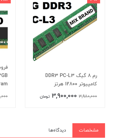
DDR4
رم 8 گیگ DDR3 PC-L3
کامپیوتر 12800 هرتز
ram
3,900,000
,000
3,980,000
تومان
تومان
مشخصات
دیدگاه‌ها