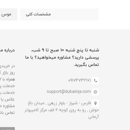
موس دارای سی
مشخصات کلی
شنبه تا پنج شنبه 10 صبح تا 9 شب،
درباره ما
پرسشی دارید؟ مشاوره میخواهید؟ با ما
تماس بگیرید.
در خریدی
روز بازا
09174732171
خدمات پس
support@dubaiinja.com
خدمات به
عکس یا فی
فارس - شیراز - بلوار زرهی , میدان باغ
حوض , رو به روی کوچه 2 الف مرکز کامپیوتر
تماس باش
آرمانی