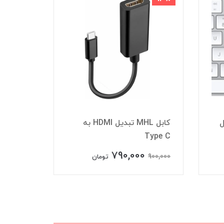
ل
کابل MHL تبدیل HDMI به
Type C
کابل VGA
790,000
400,000
900,000
تومان