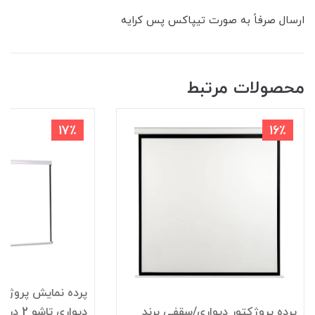
ارسال صرفاً به صورت تیپاکس پس کرایه
محصولات مرتبط
17٪
16٪
پرده نمایش پروژک
پرده پروژکتور دیواری/سقفی برند