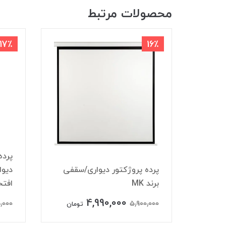
محصولات مرتبط
17٪
16٪
پرده
پرده پروژکتور دیواری/سقفی
برند MK
افتخ
4,990,000
,000
5,900,000
تومان