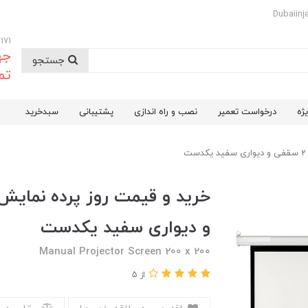
09174732171
جه
جستجو
تم
ژه
درخواست تعمیر
نصب و راه اندازی
پشتیبانی
سبدخرید
و دیواری سفید یکدست
Manual Projector Screen 200 x 200
از 5