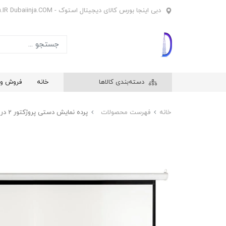
دبی اینجا بورس کالای دیجیتال استوک - Dubaiinja.IR Dubaiinja.COM
دسته‌بندی کالاها
خانه
فروش وی
خانه
فهرست محصولات
پرده نمایش دستی پروژکتور 2 در 2 سقفی و دیواری سفید یکدست