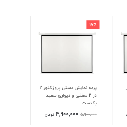
16٪
17٪
پرده نمایش دستی پروژکتور 2
در 2 سقفی و دیواری سفید
پرده پر
یکدست
برند MK
4,900,000
,900,000
5,900,000
تومان