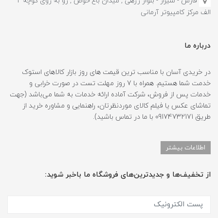
فارس - شیراز - بلوار زرهی , میدان باغ حوض , رو به روی کوچه 2
الف مرکز کامپیوتر آرمانی
درباره ما
در خریدی آسان با مناسب ترین قیمت های روز بازار کالاهای استوک
خدمت شما هستیم. همراه با 7 روز مهلت تست در صورت خرابی و
خدمات پس از فروش، شرکت آماده ارائه خدمات به شما می‌باشد (جهت
تماشای عکس یا فیلم کالای موردنظرتان، راهنمایی و مشاوره خرید از
طریق 09174732171 با ما در تماس باشید).
اطلاعات بیشتر
از تخفیف‌ها و جدیدترین‌های فروشگاه ما باخبر شوید: