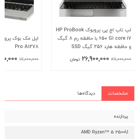
لپ تاپ اچ پی پروبوک HP ProBook
650 G1 core i7 با حافظه رم 8 گیگ
اپل
و حافظه هارد 256 گیگ SSD
Pro A1278
900,000
26,900,000
17,000,000
27,000,000
تومان
مشخصات
دیدگاه‌ها
پردازنده
AMD Ryzen™ 5 2500U