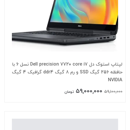
لپتاپ استوک دل Dell precision 7720 core i7 نسل 6 با
حافظه 256 گیگ SSD و رم 8 گیگ ddr4 گرافیک 4 گیگ
NVIDIA
59,000,000
59,100,000
تومان