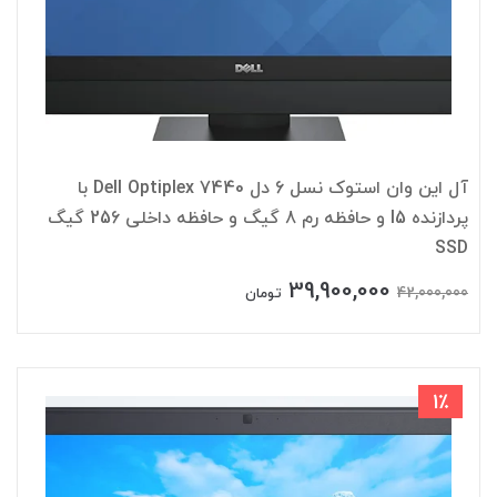
آل این وان استوک نسل 6 دل Dell Optiplex 7440 با
پردازنده I5 و حافظه رم 8 گیگ و حافظه داخلی 256 گیگ
SSD
39,900,000
42,000,000
تومان
1٪