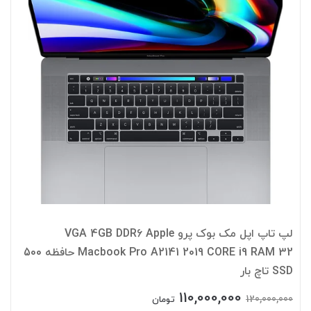
لپ تاپ اپل مک بوک پرو VGA 4GB DDR6 Apple
Macbook Pro A2141 2019 CORE i9 RAM 32 حافظه 500
SSD تاچ بار
110,000,000
120,000,000
تومان