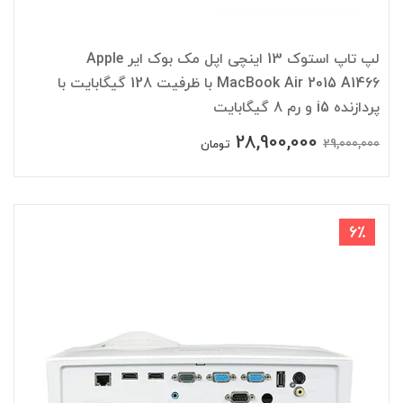
لپ تاپ استوک 13 اینچی اپل مک بوک ایر Apple
MacBook Air 2015 A1466 با ظرفیت 128 گیگابایت با
پردازنده i5 و رم 8 گیگابایت
28,900,000
29,000,000
تومان
6٪