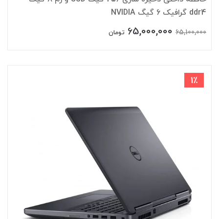
ddr4 گرافیک 6 گیگ NVIDIA
65,000,000
65,100,000
تومان
1٪