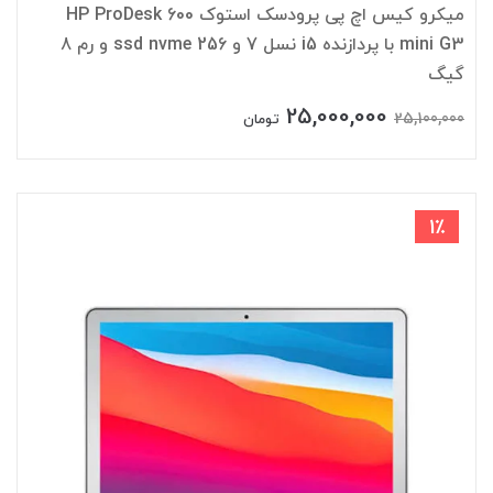
میکرو کیس اچ پی پرودسک استوک HP ProDesk 600
mini G3 با پردازنده i5 نسل 7 و ssd nvme 256 و رم 8
گیگ
25,000,000
25,100,000
تومان
1٪