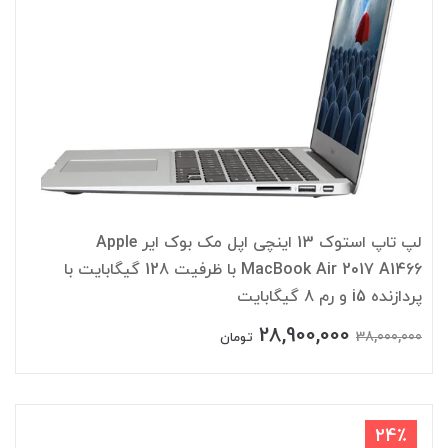
لپ تاپ استوک 13 اینچی اپل مک بوک ایر Apple
MacBook Air 2017 A1466 با ظرفیت 128 گیگابایت با
پردازنده i5 و رم 8 گیگابایت
28,900,000
38,000,000
تومان
24٪