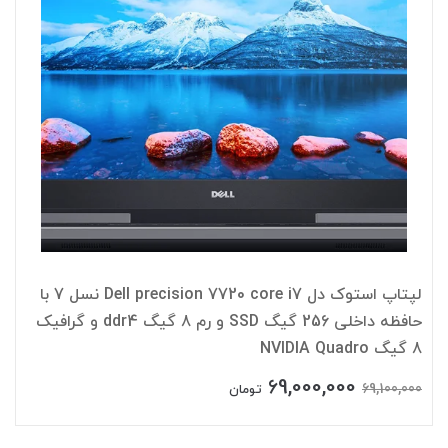
لپتاپ استوک دل Dell precision 7720 core i7 نسل 7 با
حافظه داخلی 256 گیگ SSD و رم 8 گیگ ddr4 و گرافیک
8 گیگ NVIDIA Quadro
69,000,000
69,100,000
تومان