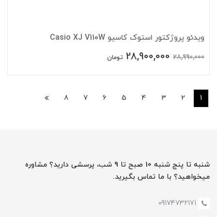
ویدئو پروژکتور استوک کاسیو Casio XJ V110W
28,900,000
28,990,000
تومان
8
7
6
5
4
3
2
1
شنبه تا پنج شنبه 10 صبح تا 9 شب، پرسشی دارید؟ مشاوره
میخواهید؟ با ما تماس بگیرید.
09174732171