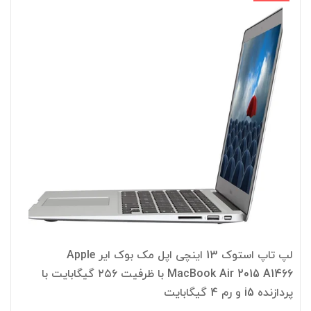
لپ تاپ استوک 13 اینچی اپل مک بوک ایر Apple
MacBook Air 2015 A1466 با ظرفیت ۲۵۶ گیگابایت با
پردازنده i5 و رم 4 گیگابایت