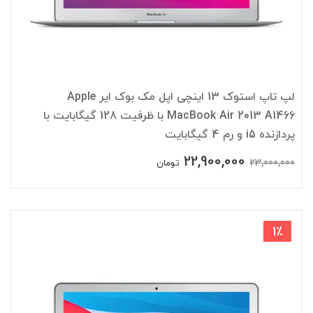
لپ تاپ استوک 13 اینچی اپل مک بوک ایر Apple
MacBook Air 2013 A1466 با ظرفیت 128 گیگابایت با
پردازنده i5 و رم 4 گیگابایت
22,900,000
23,000,000
تومان
1٪