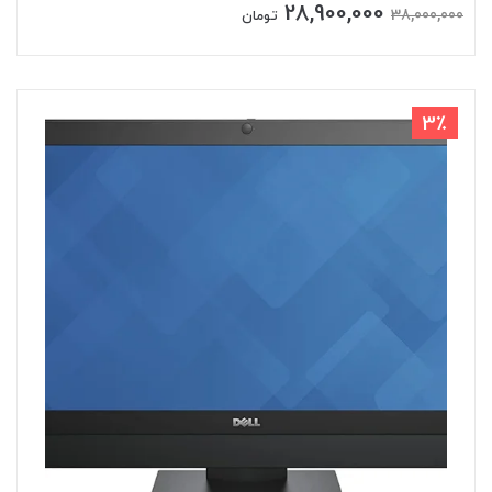
28,900,000
38,000,000
تومان
3٪