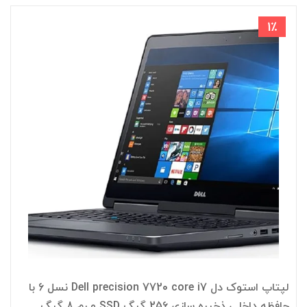
1٪
لپتاپ استوک دل Dell precision 7720 core i7 نسل 6 با
حافظه داخلی ذخیره سازی 256 گیگ SSD و رم 8 گیگ