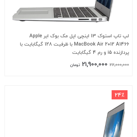
لپ تاپ استوک 13 اینچی اپل مک بوک ایر Apple
MacBook Air 2012 A1466 با ظرفیت 128 گیگابایت با
پردازنده i5 و رم 4 گیگابایت
21,900,000
22,000,000
تومان
24٪