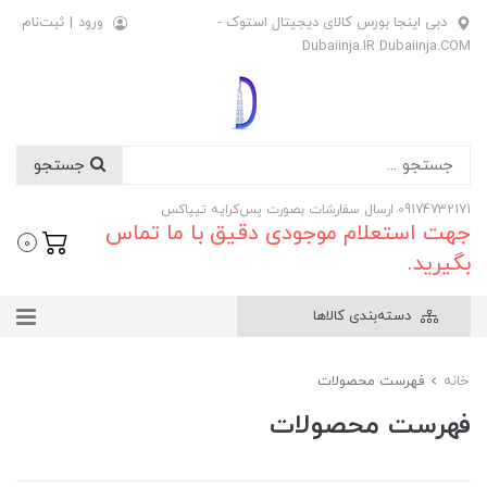
دبی اینجا بورس کالای دیجیتال استوک -
ورود
|
ثبت‌نام
Dubaiinja.IR Dubaiinja.COM
جستجو
09174732171 ارسال سفارشات بصورت پس‌کرایه تیپاکس
جهت استعلام موجودی دقیق با ما تماس
0
بگیرید.
دسته‌بندی کالاها
خانه
فهرست محصولات
فهرست محصولات