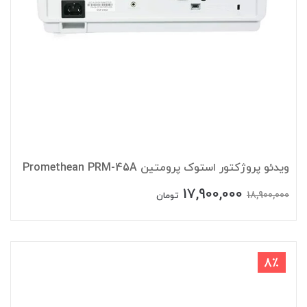
ویدئو پروژکتور استوک پرومتین Promethean PRM-45A
17,900,000
18,900,000
تومان
8٪