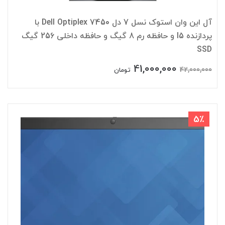
آل این وان استوک نسل 7 دل Dell Optiplex 7450 با
پردازنده I5 و حافظه رم 8 گیگ و حافظه داخلی 256 گیگ
SSD
41,000,000
42,000,000
تومان
5٪