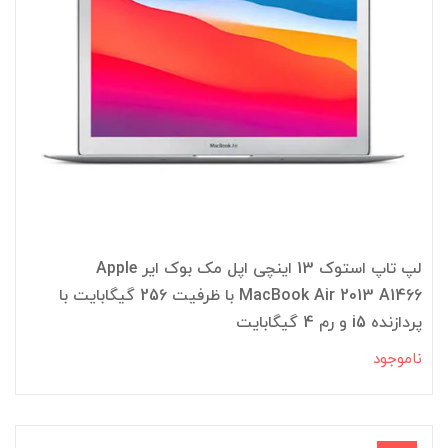
لپ تاپ استوک 13 اینچی اپل مک بوک ایر Apple
MacBook Air 2013 A1466 با ظرفیت 256 گیگابایت با
پردازنده i5 و رم 4 گیگابایت
ناموجود