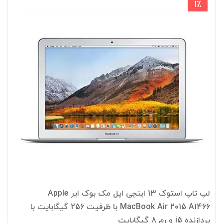
1٪
لپ تاپ استوک 13 اینچی اپل مک بوک ایر Apple
MacBook Air 2015 A1466 با ظرفیت 256 گیگابایت با
پردازنده i5 و رم 8 گیگابایت