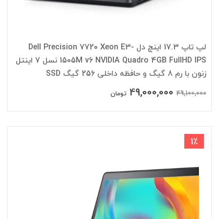
لپ تاپ 17.3 اینچ دل Dell Precision 7720 Xeon E3-
1505M v6 NVIDIA Quadro 4GB FullHD IPS نسل 7 اینتل
زنون با رم 8 گیگ و حافظه داخلی 256 گیگ SSD
49,000,000
49,100,000
تومان
1٪