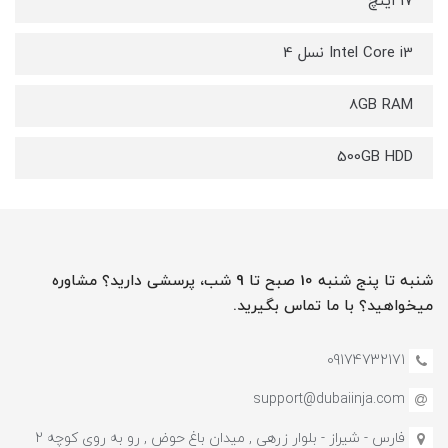
17 اینچ
Intel Core i3 نسل 4
8GB RAM
500GB HDD
شنبه تا پنج شنبه 10 صبح تا 9 شب، پرسشی دارید؟ مشاوره
میخواهید؟ با ما تماس بگیرید.
09174732171
support@dubaiinja.com
فارس - شیراز - بلوار زرهی , میدان باغ حوض , رو به روی کوچه 2