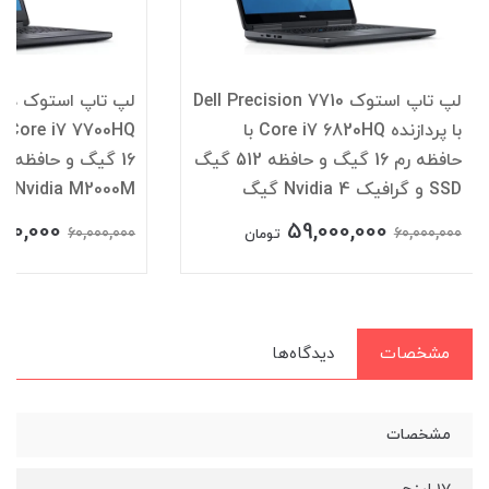
لپ تاپ استوک Dell Precision 7710
با پردازنده Core i7 6820HQ با
حافظه رم 16 گیگ و حافظه 512 گیگ
SSD و گرافیک Nvidia 4 گیگ
B Nvidia M2000M
000,000
59,000,000
60,000,000
60,000,000
تومان
مشخصات
دیدگاه‌ها
مشخصات