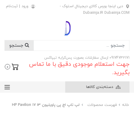
دبی اینجا بورس کالای دیجیتال استوک -
ورود
|
ثبت‌نام
Dubaiinja.IR Dubaiinja.COM
جستجو
09174732171 ارسال سفارشات بصورت پس‌کرایه تیپاکس
جهت استعلام موجودی دقیق با ما تماس
0
بگیرید.
دسته‌بندی کالاها
خانه
فهرست محصولات
لپ تاپ اچ پی پاویلیون HP Pavilion 17 i3