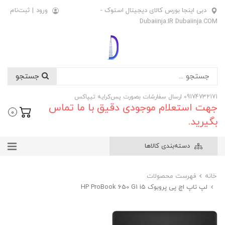
دبی اینجا بورس کالای دیجیتال استوک -
ورود
|
ثبت‌نام
Dubaiinja.IR Dubaiinja.COM
جستجو
09174732171 ارسال سفارشات بصورت پس‌کرایه تیپاکس
جهت استعلام موجودی دقیق با ما تماس
0
بگیرید.
دسته‌بندی کالاها
خانه
فهرست محصولات
لپ تاپ اچ پی پروبوک HP ProBook 650 G1 i5