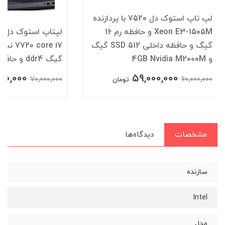
لپ تاپ استوک دل 7520 با پردازنده
Xeon E3-1505M و حافظه رم 16
لپ
گیگ و حافظه داخلی SSD 512 گیگ
و 4GB Nvidia M2000M
گیگ ddr4 و حافظه SSD 512 گیگ
000,000
59,000,000
70,000,000
60,000,000
تومان
مشخصات
دیدگاه‌ها
سازنده
Intel
مدل