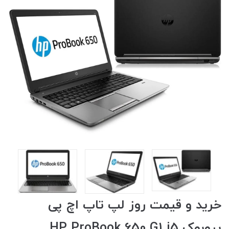
خرید و قیمت روز لپ تاپ اچ پی
پروبوک HP ProBook 650 G1 i5