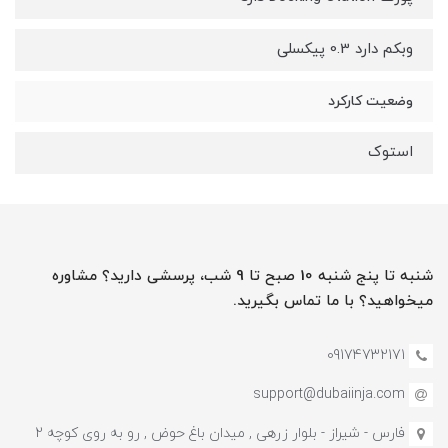
وبکم دارد 0.3 پیکسلی
وضعیت کارکرد
استوک
شنبه تا پنج شنبه 10 صبح تا 9 شب، پرسشی دارید؟ مشاوره
میخواهید؟ با ما تماس بگیرید.
09174732171
support@dubaiinja.com
فارس - شیراز - بلوار زرهی , میدان باغ حوض , رو به روی کوچه 2