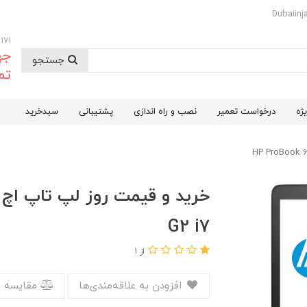
09174732171
جه
جستجو
تم
ژه
درخواست تعمیر
نصب و راه اندازی
پشتیبانی
سبدخرید
G2 i7
از 1
افزودن به علاقه‌مندی‌ها
مقایسه 