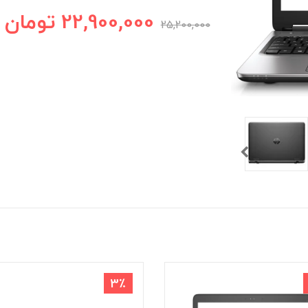
22,900,000
تومان
25,200,000
3٪