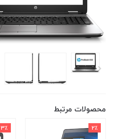
محصولات مرتبط
3٪
2٪