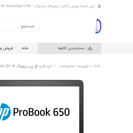
دبی اینجا بورس کالای دیجیتال استوک - Dubaiinja.IR Dubaiinja.COM
دسته‌بندی کالاها
خانه
فروش وی
خانه
فهرست محصولات
لپ تاپ اچ پی پروبوک HP ProBook 650 G2 i7