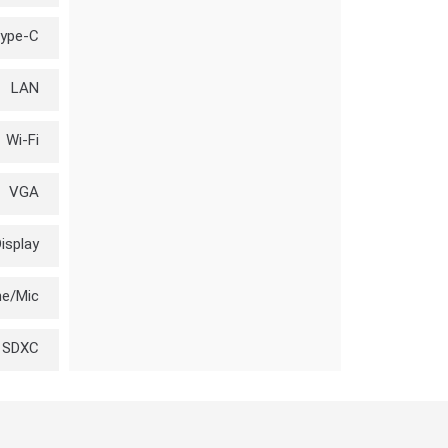
Type-C
LAN
Wi-Fi
VGA
isplay
e/Mic
 SDXC