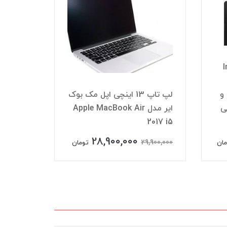
Ins
Core i5
نسل 10 با حافظه رم 8 ddr4 و
لپ تاپ 13 اینچی اپل مک بوک
 مشکی
ایر مدل Apple MacBook Air
SSD
2017 i5
28,900,000
,000,000
29,900,000
مان
تومان