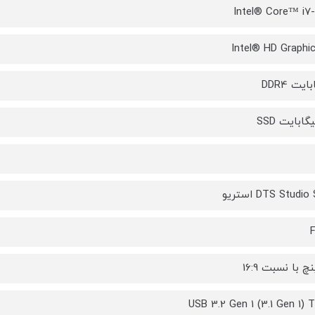
Intel® Core™ i7
Intel® HD Graphi
DTS Stud استریو
F
USB 3.2 Gen 1 (3.1 Gen 1) 