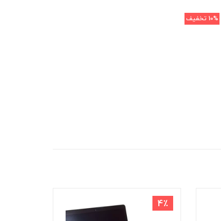
10%
تخفیف
6٪
4٪