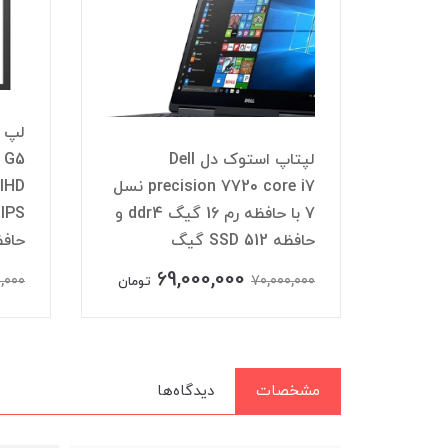
لپ تاپ استوک دل 7520 با
پردازنده Xeon E3-1505M و
لپتاپ استوک دل Dell
افظه
precision 7720 core i7 نسل
llHD
داخلی SSD 512 گیگ و 4GB
7 با حافظه رم 16 گیگ ddr4 و
حافظه SSD 512 گیگ
حافظه 2
69,000,000
,000
70,000,000
تومان
تومان
مشخصات
دیدگاه‌ها