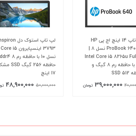
لپ تاپ 14 اینچ اچ پی HP
لپ تاپ استوک دل piron
ProBook 640 G5 نسل 8 |
3793 اینسپایرون Core i5
Intel Core i5 8265u Fu
IPS با حافظه رم 8 گیگ و
حافظه 256 گیگ SSD
SSD 51
17 اینچ
48,900,000
39,000,000
50,000,000
40,000
تومان
تو