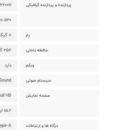
-6600U
پردازنده و پردازنده گرافیکی
cs 520
8 گیگابایت DDR4
رم
256 گیگابایت SSD
حافظه داخلی
دارد
وبکم
io Sound
سیستم صوتی
ull HD
صفحه نمایش
15.6 اینچ با نسبت 16:9
Type-A
درگاه ها و ارتباطات