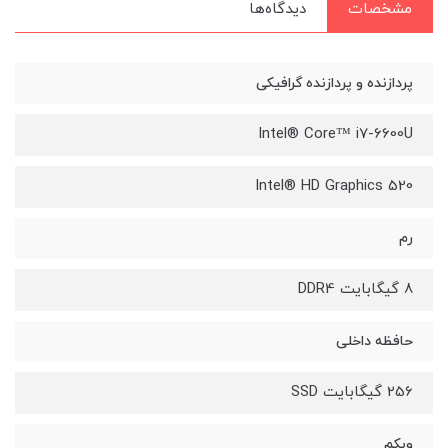
مشخصات
دیدگاه‌ها
پردازنده و پردازنده گرافیکی
Intel® Core™ i7-6600U
Intel® HD Graphics 520
رم
8 گیگابایت DDR4
حافظه داخلی
256 گیگابایت SSD
وبکم