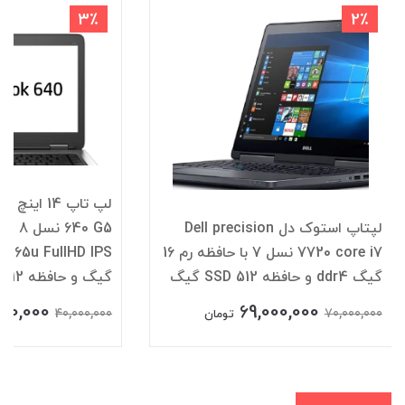
3٪
2٪
لپتاپ استوک دل Dell precision
640
7720 core i7 نسل 7 با حافظه رم 16
گیگ ddr4 و حافظه SSD 512 گیگ
گیگ و حافظه SSD 512
00,000
69,000,000
40,000,000
70,000,000
تومان