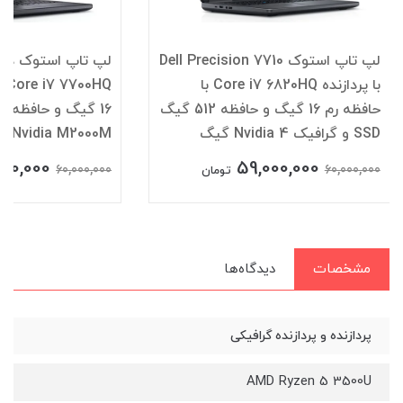
لپ تاپ استوک Dell Precision 7710
با پردازنده Core i7 6820HQ با
حافظه رم 16 گیگ و حافظه 512 گیگ
SSD و گرافیک Nvidia 4 گیگ
B Nvidia M2000M
000,000
59,000,000
60,000,000
60,000,000
تومان
مشخصات
دیدگاه‌ها
پردازنده و پردازنده گرافیکی
AMD Ryzen 5 3500U