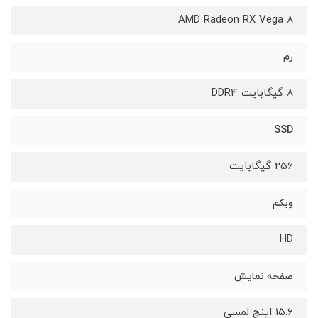
AMD Radeon RX Vega 8
رم
8 گیگابایت DDR4
SSD
256 گیگابایت
وبکم
HD
صفحه نمایش
15.6 اینچ لمسی