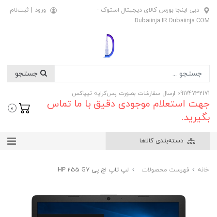
دبی اینجا بورس کالای دیجیتال استوک -
ورود
|
ثبت‌نام
Dubaiinja.IR Dubaiinja.COM
جستجو
09174732171 ارسال سفارشات بصورت پس‌کرایه تیپاکس
جهت استعلام موجودی دقیق با ما تماس
0
بگیرید.
دسته‌بندی کالاها
خانه
فهرست محصولات
لپ تاپ اچ پی HP 255 G7