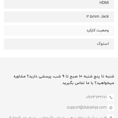
HDMI
3.5mm Jack
وضعیت کارکرد
استوک
شنبه تا پنج شنبه 10 صبح تا 9 شب، پرسشی دارید؟ مشاوره
میخواهید؟ با ما تماس بگیرید.
09174732171
support@dubaiinja.com
فارس - شیراز - بلوار زرهی , میدان باغ حوض , رو به روی کوچه 2